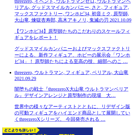
threezero, イベント, ウルトラマンゼロ, ウルトラマンベ
リアル, グッドスマイルカンパニー, さと, フィギュア,
マックスファクトリー, ワンホビ34, 初音ミク, 原型師,
大山竜, 煉獄杏寿郎, 高木アキノリ, 鬼滅の刃
2021.10.09
【ワンホビ34】原型師たちのこだわりのスケールフィ
ギュアをレポート！
グッドスマイルカンパニーおよびマックスファクトリ
ーによる、新作フィギュア、ホビーの展示会「ワンホ
ビ34」！ 原型師たちによる至高の技、細部へのこ …
threezero, ウルトラマン, フィギュア, ベリアル, 大山竜
2021.09.29
闇堕ちの戦士『threezeroX大山竜 ウルトラマンベリア
ル』デザインアレンジと原型制作の現場 大…
世界中の様々なアーティストとともに、リデザイン版
の可動フィギュアをハイエンド商品として展開してい
くthreezeroXシリーズ。 今回発売される …