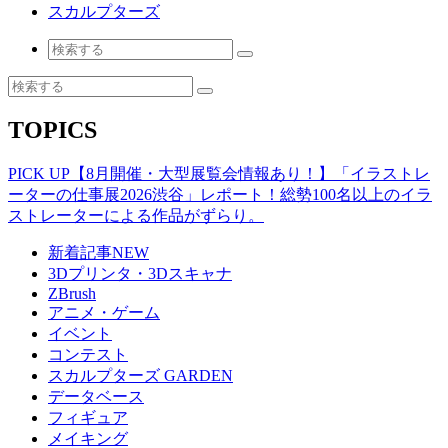
スカルプターズ
TOPICS
PICK UP
【8月開催・大型展覧会情報あり！】「イラストレ
ーターの仕事展2026渋谷」レポート！総勢100名以上のイラ
ストレーターによる作品がずらり。
新着記事
NEW
3Dプリンタ・3Dスキャナ
ZBrush
アニメ・ゲーム
イベント
コンテスト
スカルプターズ GARDEN
データベース
フィギュア
メイキング