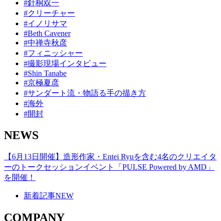
#針桐双一
#クリーチャー
#イノリサマ
#Beth Cavener
#中禅寺秋彦
#フィニッシャー
#撮影現場インタビュー
#Shin Tanabe
#京極夏彦
#サンダート流・物語る手の描き方
#海外
#開封
NEWS
【6月13日開催】造形作家・Entei Ryuを含む4名のクリエイタ
ーのトークセッションイベント「PULSE Powered by AMD」
を開催！
新着記事
NEW
COMPANY