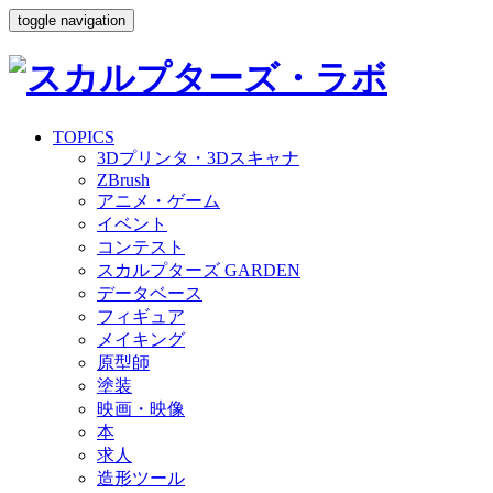
toggle navigation
TOPICS
3Dプリンタ・3Dスキャナ
ZBrush
アニメ・ゲーム
イベント
コンテスト
スカルプターズ GARDEN
データベース
フィギュア
メイキング
原型師
塗装
映画・映像
本
求人
造形ツール