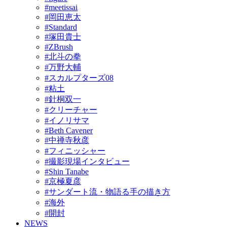
#meetissai
#岡田恵太
#Standard
#塚田貴士
#ZBrush
#北斗の拳
#万野大輔
#スカルプターズ08
#粘土
#針桐双一
#クリーチャー
#イノリサマ
#Beth Cavener
#中禅寺秋彦
#フィニッシャー
#撮影現場インタビュー
#Shin Tanabe
#京極夏彦
#サンダート流・物語る手の描き方
#海外
#開封
NEWS