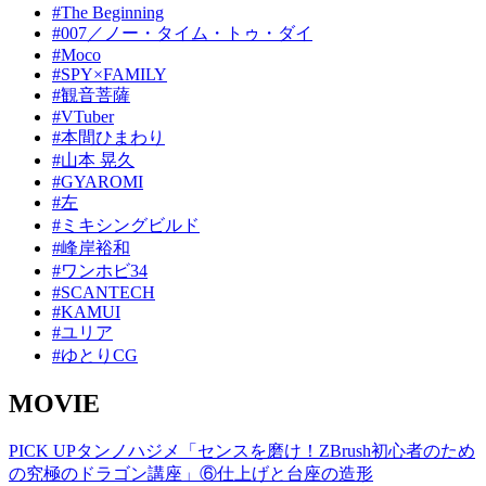
#The Beginning
#007／ノー・タイム・トゥ・ダイ
#Moco
#SPY×FAMILY
#観音菩薩
#VTuber
#本間ひまわり
#山本 晃久
#GYAROMI
#左
#ミキシングビルド
#峰岸裕和
#ワンホビ34
#SCANTECH
#KAMUI
#ユリア
#ゆとりCG
MOVIE
PICK UP
タンノハジメ「センスを磨け！ZBrush初心者のため
の究極のドラゴン講座」⑥仕上げと台座の造形