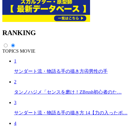
RANKING
TOPICS
MOVIE
1
サンダート流・物語る手の描き方④男性の手
2
タンノハジメ「センスを磨け！ZBrush初心者のた…
3
サンダート流・物語る手の描き方 14【力の入ったポ…
4