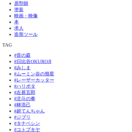
原型師
塗装
映画・映像
本
求人
造形ツール
TAG
#音の庭
#日比谷OKUROJI
#みしま
#ムーミン谷の彗星
#レーザーカッター
#ハリポタ
#左甚五郎
#北斗の拳
#林浩己
#超てんちゃん
#ジブリ
#タナベシン
#コトブキヤ