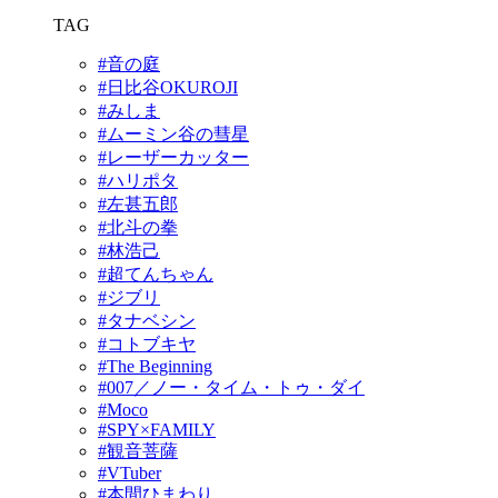
TAG
#音の庭
#日比谷OKUROJI
#みしま
#ムーミン谷の彗星
#レーザーカッター
#ハリポタ
#左甚五郎
#北斗の拳
#林浩己
#超てんちゃん
#ジブリ
#タナベシン
#コトブキヤ
#The Beginning
#007／ノー・タイム・トゥ・ダイ
#Moco
#SPY×FAMILY
#観音菩薩
#VTuber
#本間ひまわり