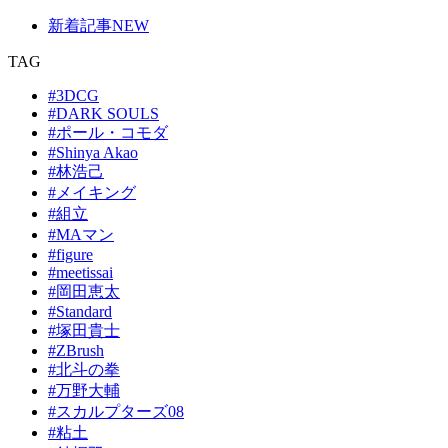
新着記事
NEW
TAG
#3DCG
#DARK SOULS
#ポール・コモダ
#Shinya Akao
#林浩己
#メイキング
#組立
#MAマン
#figure
#meetissai
#岡田恵太
#Standard
#塚田貴士
#ZBrush
#北斗の拳
#万野大輔
#スカルプターズ08
#粘土