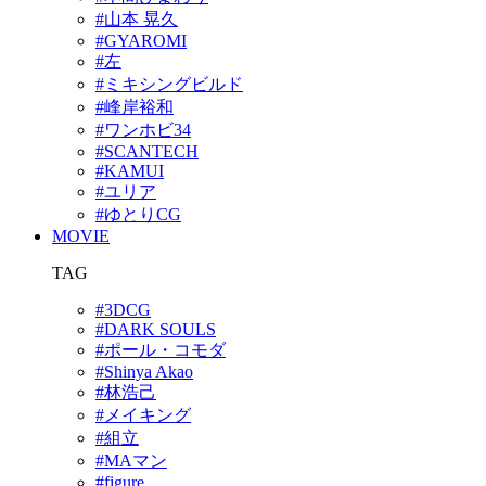
#山本 晃久
#GYAROMI
#左
#ミキシングビルド
#峰岸裕和
#ワンホビ34
#SCANTECH
#KAMUI
#ユリア
#ゆとりCG
MOVIE
TAG
#3DCG
#DARK SOULS
#ポール・コモダ
#Shinya Akao
#林浩己
#メイキング
#組立
#MAマン
#figure