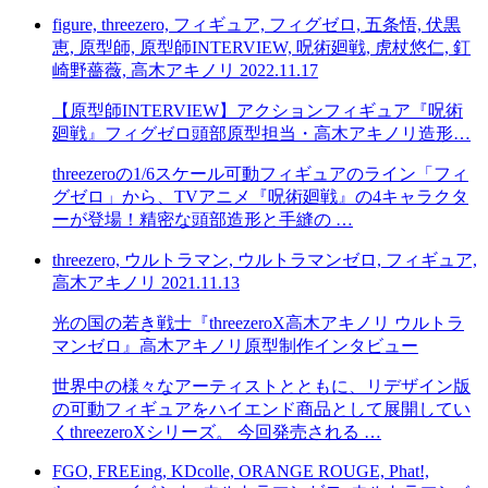
figure, threezero, フィギュア, フィグゼロ, 五条悟, 伏黒
恵, 原型師, 原型師INTERVIEW, 呪術廻戦, 虎杖悠仁, 釘
崎野薔薇, 高木アキノリ
2022.11.17
【原型師INTERVIEW】アクションフィギュア『呪術
廻戦』フィグゼロ頭部原型担当・高木アキノリ造形…
threezeroの1/6スケール可動フィギュアのライン「フィ
グゼロ」から、TVアニメ『呪術廻戦』の4キャラクタ
ーが登場！精密な頭部造形と手縫の …
threezero, ウルトラマン, ウルトラマンゼロ, フィギュア,
高木アキノリ
2021.11.13
光の国の若き戦士『threezeroX高木アキノリ ウルトラ
マンゼロ』高木アキノリ原型制作インタビュー
世界中の様々なアーティストとともに、リデザイン版
の可動フィギュアをハイエンド商品として展開してい
くthreezeroXシリーズ。 今回発売される …
FGO, FREEing, KDcolle, ORANGE ROUGE, Phat!,