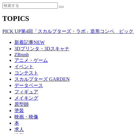
TOPICS
PICK UP
第4回「スカルプターズ・ラボ」造形コンペ ピック
新着記事
NEW
3Dプリンタ・3Dスキャナ
ZBrush
アニメ・ゲーム
イベント
コンテスト
スカルプターズ GARDEN
データベース
フィギュア
メイキング
原型師
塗装
映画・映像
本
求人