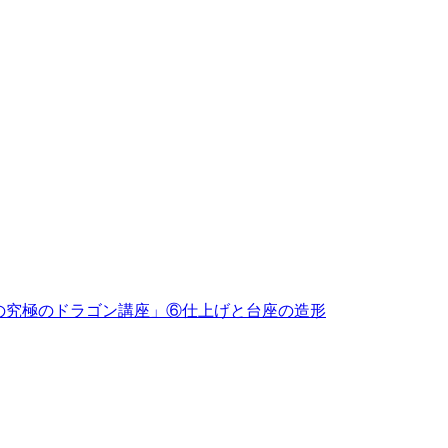
めの究極のドラゴン講座」⑥仕上げと台座の造形