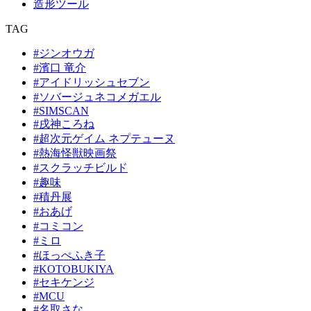
造形ツール
TAG
#ジンオウガ
#濱口 竜介
#アイドリッシュセブン
#ソバージュネコメガエル
#SIMSCAN
#戌神ころね
#超次元ゲイム ネプテューヌ
#熱海怪獣映画祭
#スクラッチビルド
#趣味
#積丹展
#おあげ
#コミコン
#ミロ
#ほっぺふき子
#KOTOBUKIYA
#セキケンジ
#MCU
#名取さな