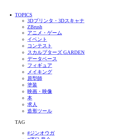
TOPICS
3Dプリンタ・3Dスキャナ
ZBrush
アニメ・ゲーム
イベント
コンテスト
スカルプターズ GARDEN
データベース
フィギュア
メイキング
原型師
塗装
映画・映像
本
求人
造形ツール
TAG
#ジンオウガ