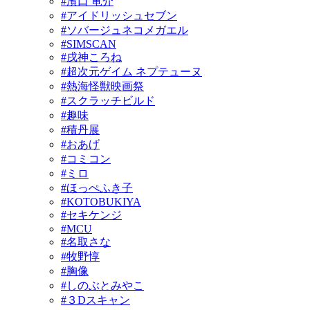
#濱口 竜介
#アイドリッシュセブン
#ソバージュネコメガエル
#SIMSCAN
#戌神ころね
#超次元ゲイム ネプテューヌ
#熱海怪獣映画祭
#スクラッチビルド
#趣味
#積丹展
#おあげ
#コミコン
#ミロ
#ほっぺふき子
#KOTOBUKIYA
#セキケンジ
#MCU
#名取さな
#牧野惇
#胸像
#しのぶとみやこ
#３Dスキャン