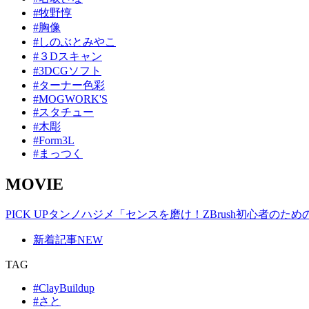
#牧野惇
#胸像
#しのぶとみやこ
#３Dスキャン
#3DCGソフト
#ターナー色彩
#MOGWORK'S
#スタチュー
#木彫
#Form3L
#まっつく
MOVIE
PICK UP
タンノハジメ「センスを磨け！ZBrush初心者のた
新着記事
NEW
TAG
#ClayBuildup
#さと