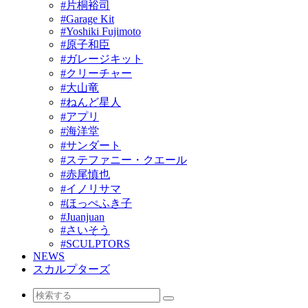
#片桐裕司
#Garage Kit
#Yoshiki Fujimoto
#原子和臣
#ガレージキット
#クリーチャー
#大山竜
#ねんど星人
#アプリ
#海洋堂
#サンダート
#ステファニー・クエール
#赤尾慎也
#イノリサマ
#ほっぺふき子
#Juanjuan
#さいそう
#SCULPTORS
NEWS
スカルプターズ