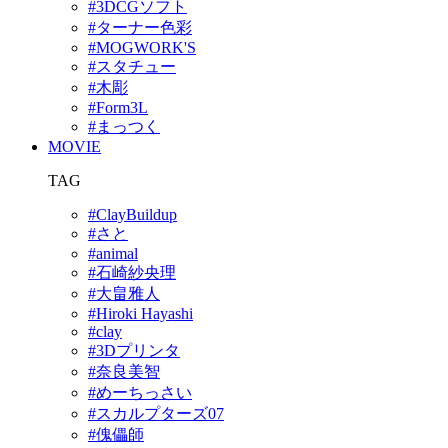
#3DCGソフト
#ターナー色彩
#MOGWORK'S
#スタチュー
#木彫
#Form3L
#まっつく
MOVIE
TAG
#ClayBuildup
#さと
#animal
#石崎紗央理
#大畠雅人
#Hiroki Hayashi
#clay
#3Dプリンタ
#奈良美智
#めーちっさい
#スカルプターズ07
#傀儡師