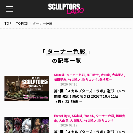
toggle
navigation
TOP
TOPICS
ターナー色彩
ターナー色彩
「
」
の記事一覧
SK本舗, ターナー色彩, 塚田貴士, 大山竜, 大畠雅人,
植田明志, 竹谷隆之, 造形コンペ, 針桐双一
2026.07.26
第5回「スカルプターズ・ラボ」造形コンペ
開催決定！締め切りは2026年10月11日
（日）23:59ま…
Entei Ryu, SK本舗, Yoshi., ターナー色彩, 塚田貴
士, 大山竜, 大畠雅人, 竹谷隆之, 造形コンペ
2026.02.25
第3回「スカルプターズ・ラボ」造形コンペ