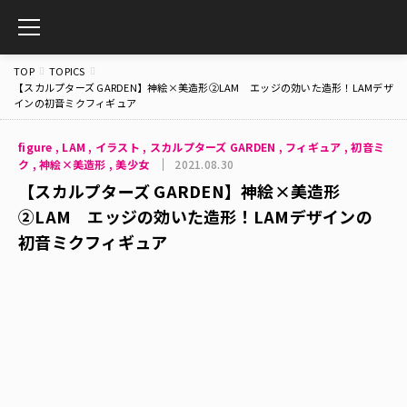
toggle
navigation
TOP
TOPICS
【スカルプターズ GARDEN】神絵×美造形②LAM エッジの効いた造形！LAMデザ
インの初音ミクフィギュア
figure
,
LAM
,
イラスト
,
スカルプターズ GARDEN
,
フィギュア
,
初音ミ
ク
,
神絵×美造形
,
美少女
2021.08.30
【スカルプターズ GARDEN】神絵×美造形
②LAM エッジの効いた造形！LAMデザインの
初音ミクフィギュア