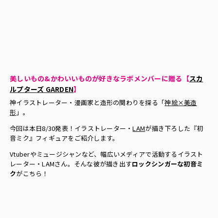
美しいもの&かわいいものが好きなラボメンバーに贈る
【
スカ
ルプターズ GARDEN
】
神イラストレーター・漫画家と造形の関わりを探る「
神絵×美造
形
」。
今回は本日8/30発表！イラストレーター・
LAM
が描き下ろした『初
音ミク』フィギュアをご紹介します。
Vtuberやミュージシャンなど、幅広いメディアで活動するイラスト
レーター・LAMさん。そんな彼が描き出す
ロックシンガーな初音ミ
ク
がこちら！