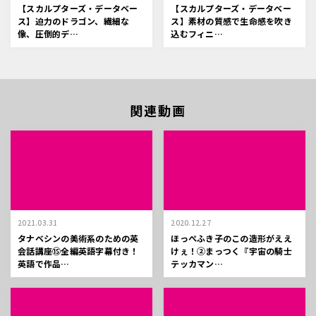
【スカルプターズ・データベー
【スカルプターズ・データベー
ス】迫力のドラゴン、繊細な
ス】素材の質感で生命感を吹き
像、圧倒的デ…
込むフィニ…
関連動画
2021.03.31
2020.12.27
タナベシンの美術系のための英
ほっぺふき子のこの造形がええ
会話講座⑮全編英語字幕付き！
けぇ！②まっつく『宇宙の騎士
英語で作品…
テッカマン…