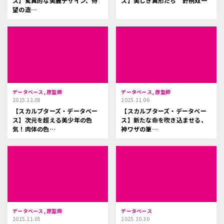
ス】驚異的な美麗デザイン、待
ス】美しき異形たち 針桐双一
望の造…
データベース, 原型師
データベース, 原型師
2025.12.08
2025.11.06
【スカルプターズ・データベー
【スカルプターズ・データベー
ス】次元を超える美少年の色
ス】新たな命を吹き込ませる、
気！肉体の色…
神ワザの筆…
データベース, 原型師
データベース
2025.11.05
2025.10.30