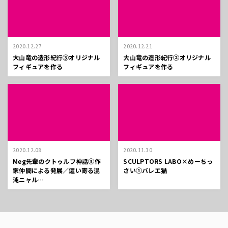
2020.12.27
2020.12.21
大山竜の造形紀行③オリジナル
大山竜の造形紀行②オリジナル
フィギュアを作る
フィギュアを作る
2020.12.08
2020.11.30
Meg先輩のクトゥルフ神話③作
SCULPTORS LABO×めーちっ
家仲間による発展／這い寄る混
さい①バレエ猫
沌ニャル…