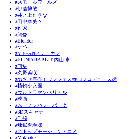
#スモールワールズ
#伊藤博敏
#井ノ上たきな
#田中摩美々
#作家
#胸像
#Blender
#ゲベ
#M3GAN／ミーガン
#BLIND RABBIT 内山 卓
#画集
#久野美咲
#めざせ完売！ワンフェス参加プロデュース術
#植物少女園
#ウルトラマンベリアル
#映画
#ムーミンバレーパーク
#3Dスキャナ
#千鶴
#煉獄杏寿郎
#ストップモーションアニメ
#Makuake