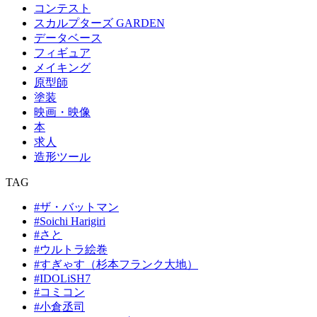
コンテスト
スカルプターズ GARDEN
データベース
フィギュア
メイキング
原型師
塗装
映画・映像
本
求人
造形ツール
TAG
#ザ・バットマン
#Soichi Harigiri
#さと
#ウルトラ絵巻
#すぎゃす（杉本フランク大地）
#IDOLiSH7
#コミコン
#小倉丞司