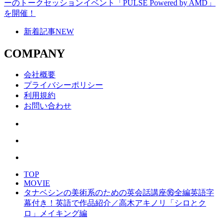
ーのトークセッションイベント「PULSE Powered by AMD」
を開催！
新着記事
NEW
COMPANY
会社概要
プライバシーポリシー
利用規約
お問い合わせ
TOP
MOVIE
タナベシンの美術系のための英会話講座⑯全編英語字
幕付き！英語で作品紹介／高木アキノリ「シロとク
ロ」メイキング編