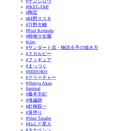
#ケンシロウ
#IKEGAMI
#陶芸
#峠野ススキ
#万野大輔
#Paul Komoda
#植物少女園
#clay
#サンダート流・物語る手の描き方
#スカルピー
#フィギュア
#まっつく
#MIDORO
#クリーチャー
#Shinya Akao
#animal
#藤本圭紀
#傀儡師
#針桐双一
#筆塗り
#Shin Tanabe
#ねんど星人
#タナベシン