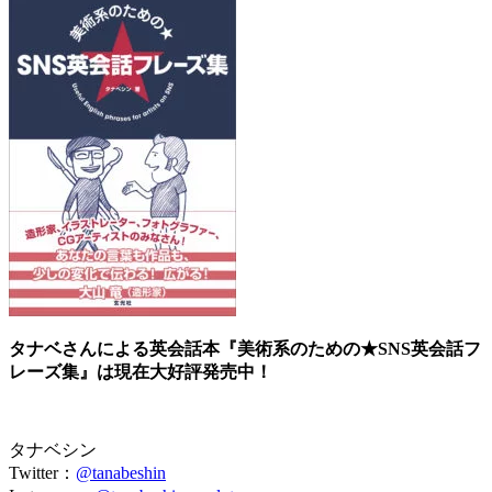
タナベさんによる英会話本『美術系のための★SNS英会話フ
レーズ集』は現在大好評発売中！
タナベシン
Twitter：
@tanabeshin