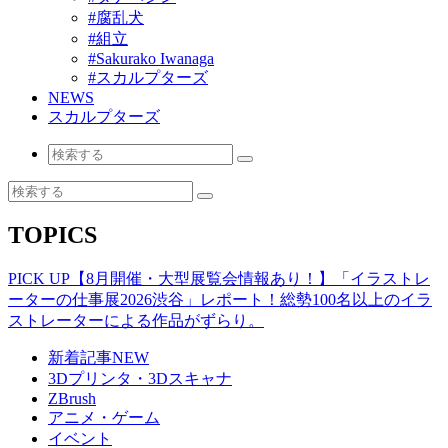
#腐乱犬
#組立
#Sakurako Iwanaga
#スカルプターズ
NEWS
スカルプターズ
TOPICS
PICK UP
【8月開催・大型展覧会情報あり！】「イラストレ
ーターの仕事展2026渋谷」レポート！総勢100名以上のイラ
ストレーターによる作品がずらり。
新着記事
NEW
3Dプリンタ・3Dスキャナ
ZBrush
アニメ・ゲーム
イベント