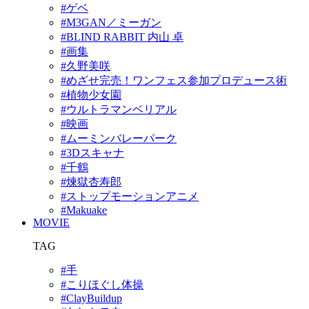
#ゲベ
#M3GAN／ミーガン
#BLIND RABBIT 内山 卓
#画集
#久野美咲
#めざせ完売！ワンフェス参加プロデュース術
#植物少女園
#ウルトラマンベリアル
#映画
#ムーミンバレーパーク
#3Dスキャナ
#千鶴
#煉獄杏寿郎
#ストップモーションアニメ
#Makuake
MOVIE
TAG
#手
#こりほぐし体操
#ClayBuildup