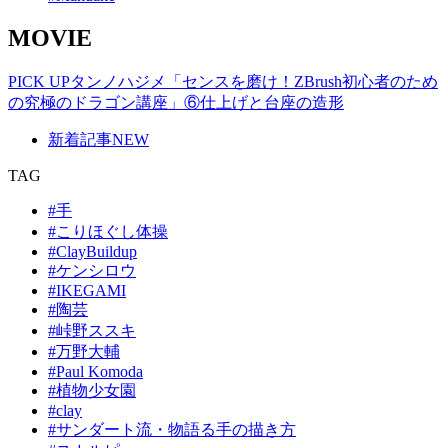
MOVIE
PICK UP
タンノハジメ「センスを磨け！ZBrush初心者のため
の究極のドラゴン講座」⑥仕上げと台座の造形
新着記事
NEW
TAG
#手
#こりほぐし体操
#ClayBuildup
#ケンシロウ
#IKEGAMI
#陶芸
#峠野ススキ
#万野大輔
#Paul Komoda
#植物少女園
#clay
#サンダート流・物語る手の描き方