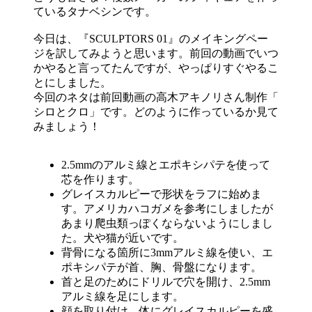
ているタナベシンです。
今日は、『SCULPTORS 01』のメイキングペー
ジを訳してみようと思います
。前回の動画でいつ
かやると言ってたんですが、
やっぱりすぐやるこ
とにしました。
今回のネタは前回動画の高木アキノリさん制作「
シロとクロ」です。どのように作っているか見て
みましょう！
2.5mmのアルミ線とエポキシパテを使って
芯を作ります。
グレイスカルピーで形状をラフに始めま
す。
アメリカハコガメを参考にしましたが
あまり爬虫類っぽくならない
ようにしまし
た。犬や猫が近いです。
背骨になる箇所に3mmアルミ線を使い、エ
ポキシパテが首、胸、
骨盤になります。
首と足のためにドリルで穴を開け、2.
5mm
アルミ線を足にします。
顔を取り付け、体にグレイスカルピーを盛