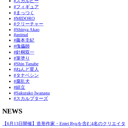
#スカルピー
#フィギュア
#まっつく
#MIDORO
#クリーチャー
#Shinya Akao
#animal
#藤本圭紀
#傀儡師
#針桐双一
#筆塗り
#Shin Tanabe
#ねんど星人
#タナベシン
#腐乱犬
#組立
#Sakurako Iwanaga
#スカルプターズ
NEWS
【6月13日開催】造形作家・Entei Ryuを含む4名のクリエイタ