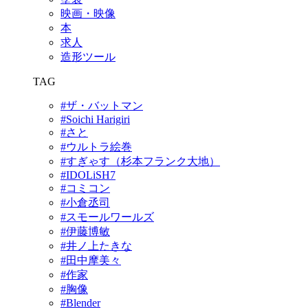
映画・映像
本
求人
造形ツール
TAG
#ザ・バットマン
#Soichi Harigiri
#さと
#ウルトラ絵巻
#すぎゃす（杉本フランク大地）
#IDOLiSH7
#コミコン
#小倉丞司
#スモールワールズ
#伊藤博敏
#井ノ上たきな
#田中摩美々
#作家
#胸像
#Blender