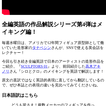
全編英語の作品解説シリーズ第4弾はメ
イキング編！
毎週水曜日は、アメリカで12年間フィギュア原型師として働
いていた造形家の
タナベシン
さんが、SNSで使える英会話を
レクチャー！
今回も引き続き全編英語で日本のアーティストの造形作品を
ご紹介。『
SCULPTORS 01
』より、前回紹介した
高木アキ
ノリ
さん『シロとクロ』のメイキングを英語で解説します！
原文の直訳ではなく英語的表現に直してから翻訳しているの
で、ぜひ本誌との表現の違いを見比べてみてくださいね。
日本語訳はこちら
どうも皆さま！複数メーカーのフィギュアを作っ