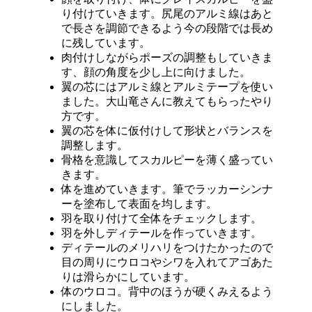
り付けていきます。
尻尾のアルミ線はあと
で長さを調節できるよう今の段階では長め
に残
しています。
肉付けしながらポーズの調整もしていきま
す、
顔の角度を少し上に向けました。
翼の芯にはアルミ線とアルミテープを使い
ました。
大山竜さんに教えてもらったやり
方です。
翼の芯を体に仮付けして形状とバランスを
調整します。
骨格を意識してスカルピーを薄く盛ってい
きます。
体を進めていきます。
筆でラッカーシンナ
ーを塗布して表面を均します。
羽を取り付けて全体をチェックします。
羽を外しディテールを作っていきます。
ディテールのメリハリをつけたかったので
目の周りにウロコやシワ
を入れてアゴあた
りは滑らかにしています。
体のウロコ。背中のほうが硬くみえるよう
にしました。