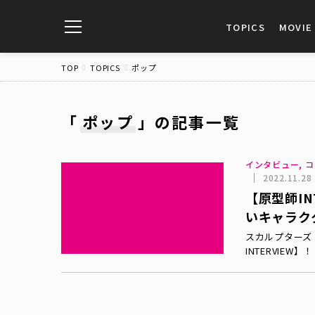
toggle
TOPICS
MOVIE
navigation
TOP
TOPICS
ポップ
「
ポップ
」
の記事一覧
インタビュー, コ
2022.11.28
【原型師I
いキャラク
スカルプターズ
INTERVIE