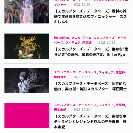
ッシャー
2025.10.30
【スカルプターズ・データベース】素材の質
感で生命感を吹き込むフィニッシャー スズ
キしんや
EnteiRyu, アニメ, ゲーム, スカルプターズ・データ
ベース, フィギュア, 原型師
2025.10.28
【スカルプターズ・データベース】絶妙な“柔
らかさ”の造形、驚異の天才肌 Entei Ryu
スカルプターズ・データベース, フィギュア, 原型師,
塚田貴士
2025.10.27
【スカルプターズ・データベース】個性的な
魅力、実力派・美形スカルプター 塚田貴士
スカルプターズ・データベース, フィギュア, 原型師,
藤本圭紀
2025.10.23
【スカルプターズ・データベース】完璧なボ
ディラインとレジェンド作品の完全再現 藤
本圭紀