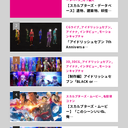
【スカルプターズ・データベ
ース】遺物、建築物、妖怪…
2
CGライブ, アイドリッシュセブン,
アイナナ, インタビュー, モーショ
ンキャプチャ
「アイドリッシュセブン 7th
Anniversa…
3
3D, 3DCG, アイドリッシュセブン,
アイナナ, インタビュー, モーショ
ンキャプチャ
【制作編】アイドリッシュセ
ブン「BLACK or …
4
スカルプターズ・ムービー, 名探偵
コナン
【スカルプターズ・ムービ
ー】「このシーンいいね、
俺…