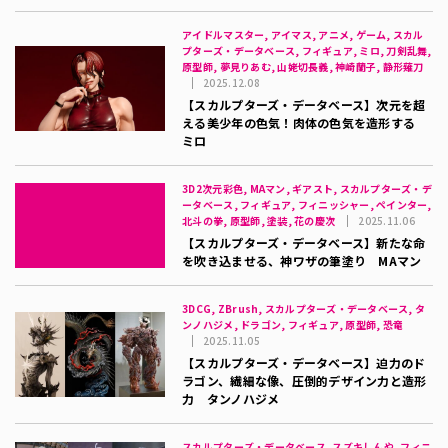
アイドルマスター, アイマス, アニメ, ゲーム, スカル
プターズ・データベース, フィギュア, ミロ, 刀剣乱舞,
原型師, 夢見りあむ, 山姥切長義, 神崎蘭子, 静形薙刀
2025.12.08
【スカルプターズ・データベース】次元を超
える美少年の色気！肉体の色気を造形する
ミロ
3D2次元彩色, MAマン, ギアスト, スカルプターズ・デ
ータベース, フィギュア, フィニッシャー, ペインター,
北斗の拳, 原型師, 塗装, 花の慶次
2025.11.06
【スカルプターズ・データベース】新たな命
を吹き込ませる、神ワザの筆塗り MAマン
3DCG, ZBrush, スカルプターズ・データベース, タ
ンノハジメ, ドラゴン, フィギュア, 原型師, 恐竜
2025.11.05
【スカルプターズ・データベース】迫力のド
ラゴン、繊細な像、圧倒的デザイン力と造形
力 タンノハジメ
スカルプターズ・データベース, スズキしんや, フィニ