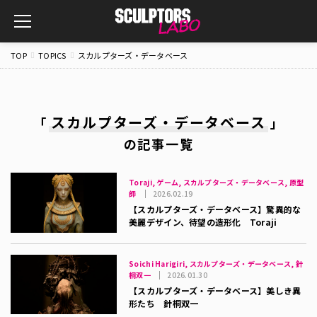
toggle
navigation
TOP
TOPICS
スカルプターズ・データベース
スカルプターズ・データベース
「
」
の記事一覧
Toraji, ゲーム, スカルプターズ・データベース, 原型
師
2026.02.19
【スカルプターズ・データベース】驚異的な
美麗デザイン、待望の造形化 Toraji
Soichi Harigiri, スカルプターズ・データベース, 針
桐双一
2026.01.30
【スカルプターズ・データベース】美しき異
形たち 針桐双一