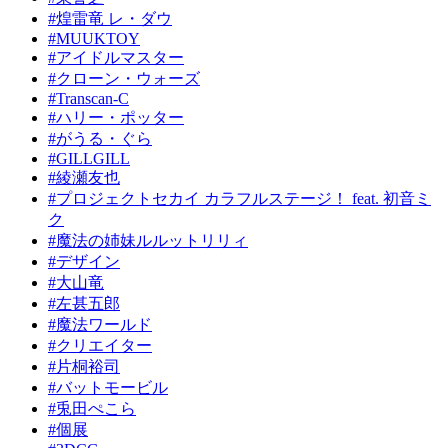
#煌雷竜 レ・ダウ
#MUUKTOY
#アイドルマスター
#クローン・ウォーズ
#Transcan-C
#ハリー・ポッター
#がうる・ぐら
#GILLGILL
#綾瀬友也
#プロジェクトセカイ カラフルステージ！ feat. 初音ミ
ク
#魔法の姉妹ルルットリリィ
#デザイン
#大山竜
#左甚五郎
#魔法ワールド
#クリエイター
#片桐裕司
#バットモービル
#兎田ぺこら
#個展