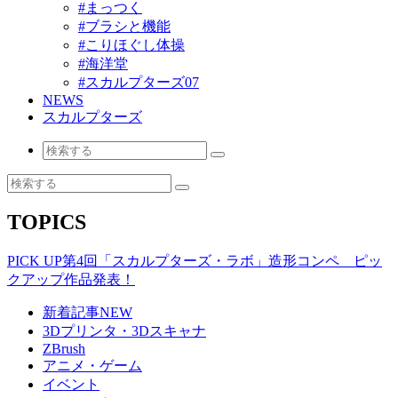
#まっつく
#ブラシと機能
#こりほぐし体操
#海洋堂
#スカルプターズ07
NEWS
スカルプターズ
TOPICS
PICK UP
第4回「スカルプターズ・ラボ」造形コンペ ピッ
クアップ作品発表！
新着記事
NEW
3Dプリンタ・3Dスキャナ
ZBrush
アニメ・ゲーム
イベント