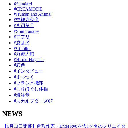
#Standard
#CREAMODE
#Human and Animal
#中禅寺秋彦
#真辺菜月
#Shin Tanabe
#アプリ
#腐乱犬
#Cthulhu
#万野大輔
#Hiroki Hayashi
#彩色
#インタビュー
#まっつく
#ブラシと機能
#こりほぐし体操
#海洋堂
#スカルプターズ07
NEWS
【6月13日開催】造形作家・Entei Ryuを含む4名のクリエイタ