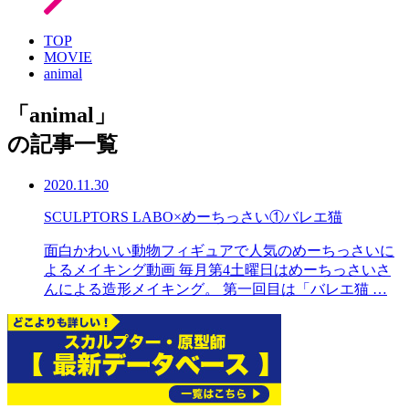
TOP
MOVIE
animal
「
animal
」
の記事一覧
2020.11.30
SCULPTORS LABO×めーちっさい①バレエ猫
面白かわいい動物フィギュアで人気のめーちっさいに
よるメイキング動画 毎月第4土曜日はめーちっさいさ
んによる造形メイキング。 第一回目は「バレエ猫 …