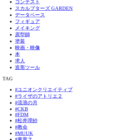
コンテスト
スカルプターズ GARDEN
データベース
フィギュア
メイキング
原型師
塗装
映画・映像
本
求人
造形ツール
TAG
#ユニオンクリエイティブ
#ライザのアトリエ２
#流浪の月
#CKB
#FDM
#松井理紗
#教会
#MUUK
#東誉之