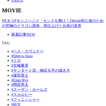
#3DCG
MOVIE
PICK UP
タンノハジメ「センスを磨け！ZBrush初心者のため
の究極のドラゴン講座」⑥仕上げと台座の造形
新着記事
NEW
TAG
#ベス・カヴェナー
#Shinya Akao
#ミロ
#京極夏彦
#サンダート流・物語る手の描き方
#塚田貴士
#Entei Ryu
#岡田恵太
#スーザン・ホールズ
#スカルピー
#フィニッシャー
#組立