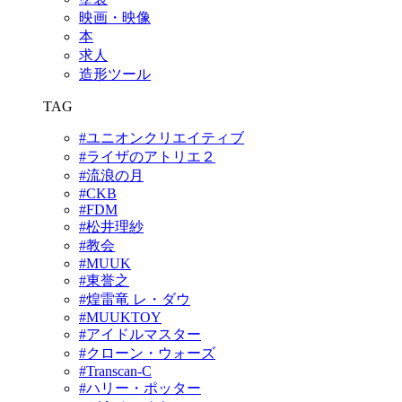
映画・映像
本
求人
造形ツール
TAG
#ユニオンクリエイティブ
#ライザのアトリエ２
#流浪の月
#CKB
#FDM
#松井理紗
#教会
#MUUK
#東誉之
#煌雷竜 レ・ダウ
#MUUKTOY
#アイドルマスター
#クローン・ウォーズ
#Transcan-C
#ハリー・ポッター