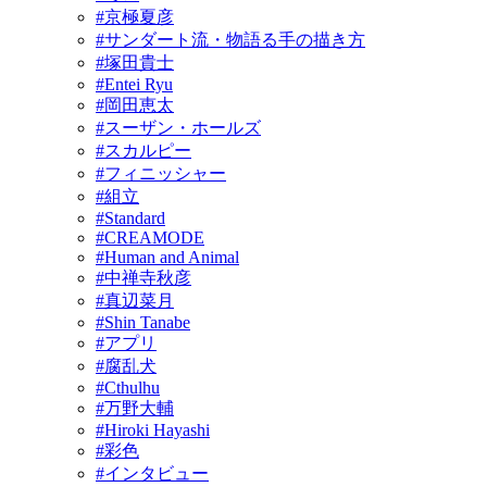
#京極夏彦
#サンダート流・物語る手の描き方
#塚田貴士
#Entei Ryu
#岡田恵太
#スーザン・ホールズ
#スカルピー
#フィニッシャー
#組立
#Standard
#CREAMODE
#Human and Animal
#中禅寺秋彦
#真辺菜月
#Shin Tanabe
#アプリ
#腐乱犬
#Cthulhu
#万野大輔
#Hiroki Hayashi
#彩色
#インタビュー