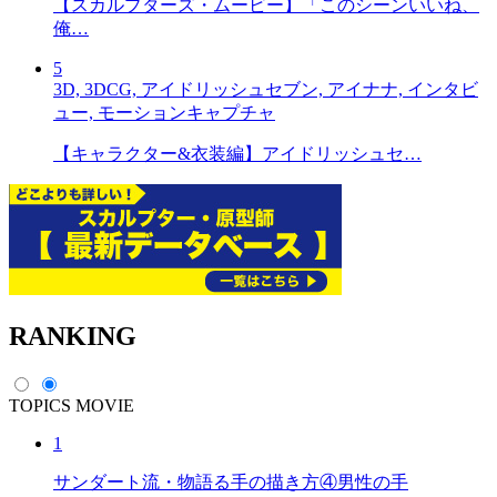
【スカルプターズ・ムービー】「このシーンいいね、
俺…
5
3D, 3DCG, アイドリッシュセブン, アイナナ, インタビ
ュー, モーションキャプチャ
【キャラクター&衣装編】アイドリッシュセ…
RANKING
TOPICS
MOVIE
1
サンダート流・物語る手の描き方④男性の手