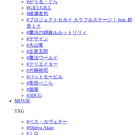
#がうる・ぐら
#GILLGILL
#綾瀬友也
#プロジェクトセカイ カラフルステージ！ feat. 初
音ミク
#魔法の姉妹ルルットリリィ
#デザイン
#大山竜
#左甚五郎
#魔法ワールド
#クリエイター
#片桐裕司
#バットモービル
#兎田ぺこら
#個展
#3DCG
MOVIE
TAG
#ベス・カヴェナー
#Shinya Akao
#ミロ