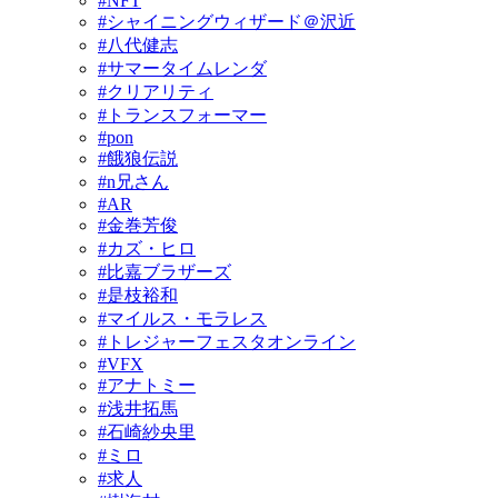
#NFT
#シャイニングウィザード＠沢近
#八代健志
#サマータイムレンダ
#クリアリティ
#トランスフォーマー
#pon
#餓狼伝説
#n兄さん
#AR
#金巻芳俊
#カズ・ヒロ
#比嘉ブラザーズ
#是枝裕和
#マイルス・モラレス
#トレジャーフェスタオンライン
#VFX
#アナトミー
#浅井拓馬
#石崎紗央里
#ミロ
#求人