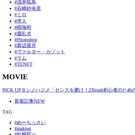
#浅井拓馬
#石崎紗央里
#ミロ
#求人
#樹海村
#腐乱犬
#Photoshop
#真辺菜月
#ヴァルター・カゾット
#ラム
#TENET
MOVIE
PICK UP
タンノハジメ「センスを磨け！ZBrush初心者のた
新着記事
NEW
TAG
#めーちっさい
#making
#針桐双一