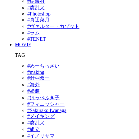
#樹海村
#腐乱犬
#Photoshop
#真辺菜月
#ヴァルター・カゾット
#ラム
#TENET
MOVIE
TAG
#めーちっさい
#making
#針桐双一
#海外
#塗装
#ほっぺふき子
#フィニッシャー
#Sakurako Iwanaga
#メイキング
#腐乱犬
#組立
#イノリサマ