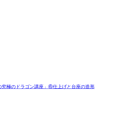
めの究極のドラゴン講座」⑥仕上げと台座の造形