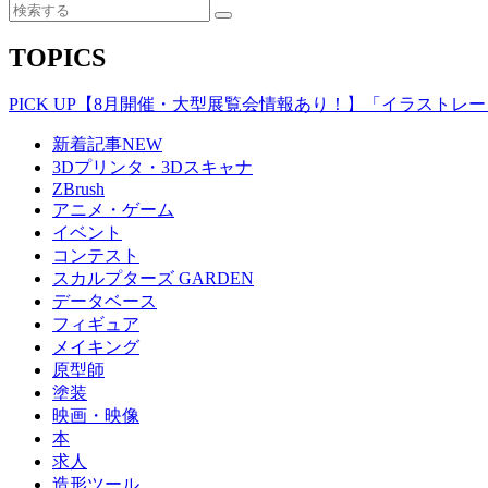
TOPICS
PICK UP
【8月開催・大型展覧会情報あり！】「イラストレータ
新着記事
NEW
3Dプリンタ・3Dスキャナ
ZBrush
アニメ・ゲーム
イベント
コンテスト
スカルプターズ GARDEN
データベース
フィギュア
メイキング
原型師
塗装
映画・映像
本
求人
造形ツール