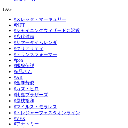
TAG
#スレッタ・マーキュリー
#NFT
#シャイニングウィザード＠沢近
#八代健志
#サマータイムレンダ
#クリアリティ
#トランスフォーマー
#pon
#餓狼伝説
#n兄さん
#AR
#金巻芳俊
#カズ・ヒロ
#比嘉ブラザーズ
#是枝裕和
#マイルス・モラレス
#トレジャーフェスタオンライン
#VFX
#アナトミー