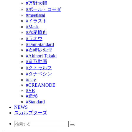
#万野大輔
#ポール・コモダ
#meetissai
#イラスト
#Mask
#赤尾慎也
#ラオウ
#DamStandard
#石崎紗央理
#Akinori Takaki
#造形動画
#クトゥルフ
#タナベシン
#clay
#CREAMODE
#VR
#造形
#Standard
NEWS
スカルプターズ