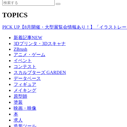
TOPICS
PICK UP
【8月開催・大型展覧会情報あり！】「イラストレータ
新着記事
NEW
3Dプリンタ・3Dスキャナ
ZBrush
アニメ・ゲーム
イベント
コンテスト
スカルプターズ GARDEN
データベース
フィギュア
メイキング
原型師
塗装
映画・映像
本
求人
造形ツール