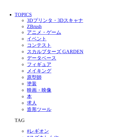
TOPICS
3Dプリンタ・3Dスキャナ
ZBrush
アニメ・ゲーム
イベント
コンテスト
スカルプターズ GARDEN
データベース
フィギュア
メイキング
原型師
塗装
映画・映像
本
求人
造形ツール
TAG
#レギオン