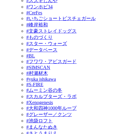
#スズキしんや
#ワンホビ34
#CreFes
#いちごショートビスチェガール
#峰岸裕和
#文豪ストレイドッグス
#ものづくり
#スター・ウォーズ
#データベース
#BL
#フワワ・アビスガード
#SIMSCAN
#村瀬材木
#yuka ishikawa
#S-FIRE
#ムーミン谷の冬
#スカルプターズ・ラボ
#Xenogenesis
#大和四神1000年ループ
#グレーザー／クンツ
#池袋ロフト
#まんなたぬき
#さとうまりえ