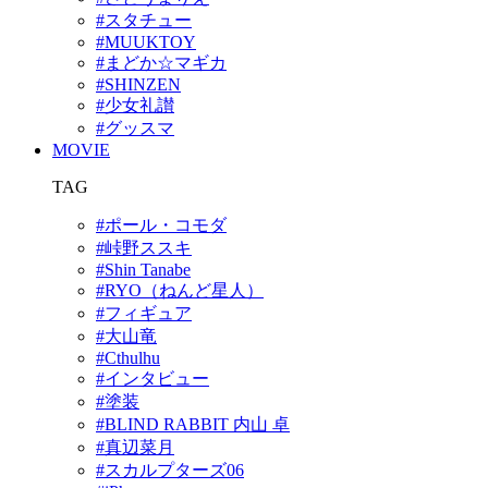
#スタチュー
#MUUKTOY
#まどか☆マギカ
#SHINZEN
#少女礼讃
#グッスマ
MOVIE
TAG
#ポール・コモダ
#峠野ススキ
#Shin Tanabe
#RYO（ねんど星人）
#フィギュア
#大山竜
#Cthulhu
#インタビュー
#塗装
#BLIND RABBIT 内山 卓
#真辺菜月
#スカルプターズ06