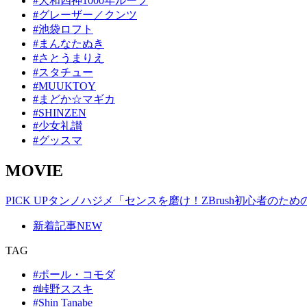
#大和四神1000年ループ
#グレーザー／クンツ
#池袋ロフト
#まんなたぬき
#さとうまりえ
#スタチュー
#MUUKTOY
#まどか☆マギカ
#SHINZEN
#少女礼讃
#グッスマ
MOVIE
PICK UP
タンノハジメ「センスを磨け！ZBrush初心者のた
新着記事
NEW
TAG
#ポール・コモダ
#峠野ススキ
#Shin Tanabe