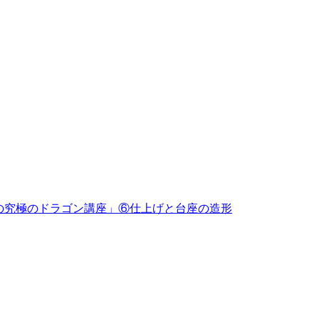
めの究極のドラゴン講座」⑥仕上げと台座の造形