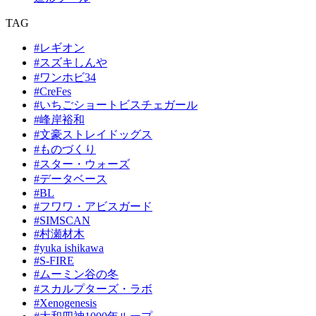
TAG
#レギオン
#スズキしんや
#ワンホビ34
#CreFes
#いちごショートビスチェガール
#峰岸裕和
#文豪ストレイドッグス
#ものづくり
#スター・ウォーズ
#データベース
#BL
#フワワ・アビスガード
#SIMSCAN
#村瀬材木
#yuka ishikawa
#S-FIRE
#ムーミン谷の冬
#スカルプターズ・ラボ
#Xenogenesis