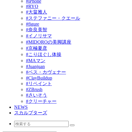
#iPhone
#RYO
#大畠雅人
#ステファニー・クエール
#figure
#奈良美智
#イノリサマ
#MIDOROの美脚講座
#京極夏彦
#こりほぐし体操
#MAマン
#Juanjuan
#ベス・カヴェナー
#ClayBuildup
#リペイント
#ZBrush
#さいそう
#クリーチャー
NEWS
スカルプターズ