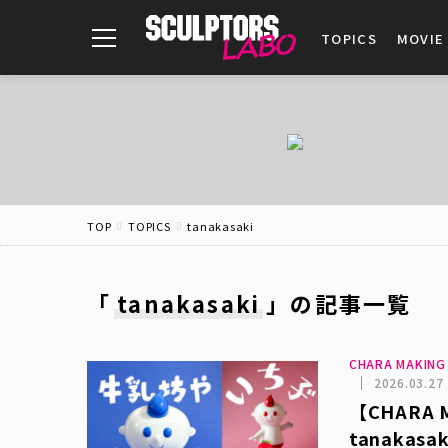
toggle
TOPICS
MOVIE
navigation
TOP
TOPICS
tanakasaki
「
tanakasaki
」
の記事一覧
CHARA MAKIN
2026.03.27
【CHARA 
tanakas