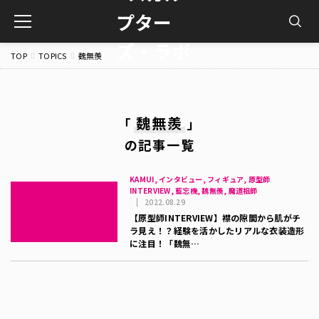
toggle
navigation
TOP
TOPICS
魏無羨
魏無羨
「
」
の記事一覧
KAMUI, インタビュー, フィギュア, 原型師
INTERVIEW, 藍忘機, 魏無羨, 魔道祖師
2022.08.29
【原型師INTERVIEW】襟の隙間から肌がチ
ラ見え！？経験を活かしたリアルな衣装造形
に注目！「魏無…