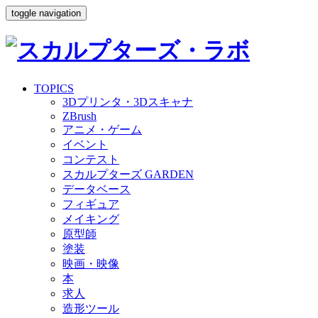
toggle navigation
TOPICS
3Dプリンタ・3Dスキャナ
ZBrush
アニメ・ゲーム
イベント
コンテスト
スカルプターズ GARDEN
データベース
フィギュア
メイキング
原型師
塗装
映画・映像
本
求人
造形ツール