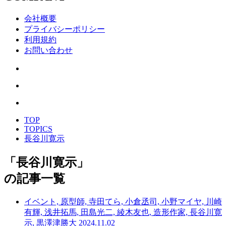
会社概要
プライバシーポリシー
利用規約
お問い合わせ
TOP
TOPICS
長谷川寛示
「
長谷川寛示
」
の記事一覧
イベント, 原型師, 寺田てら, 小倉丞司, 小野マイヤ, 川崎
有輝, 浅井拓馬, 田島光二, 綾木友也, 造形作家, 長谷川寛
示, 黒澤津勝大
2024.11.02