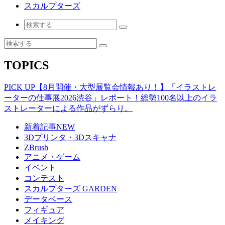
スカルプターズ
TOPICS
PICK UP
【8月開催・大型展覧会情報あり！】「イラストレ
ーターの仕事展2026渋谷」レポート！総勢100名以上のイラ
ストレーターによる作品がずらり。
新着記事
NEW
3Dプリンタ・3Dスキャナ
ZBrush
アニメ・ゲーム
イベント
コンテスト
スカルプターズ GARDEN
データベース
フィギュア
メイキング