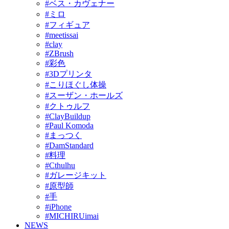
#ベス・カヴェナー
#ミロ
#フィギュア
#meetissai
#clay
#ZBrush
#彩色
#3Dプリンタ
#こりほぐし体操
#スーザン・ホールズ
#クトゥルフ
#ClayBuildup
#Paul Komoda
#まっつく
#DamStandard
#料理
#Cthulhu
#ガレージキット
#原型師
#手
#iPhone
#MICHIRUimai
NEWS