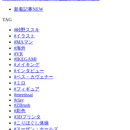
新着記事
NEW
TAG
#峠野ススキ
#イラスト
#MAマン
#海外
#VR
#IKEGAMI
#メイキング
#インタビュー
#ベス・カヴェナー
#ミロ
#フィギュア
#meetissai
#clay
#ZBrush
#彩色
#3Dプリンタ
#こりほぐし体操
#スーザン・ホールズ