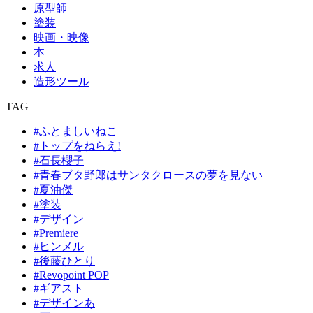
原型師
塗装
映画・映像
本
求人
造形ツール
TAG
#ふとましいねこ
#トップをねらえ!
#石長櫻子
#⻘春ブタ野郎はサンタクロースの夢を⾒ない
#夏油傑
#塗装
#デザイン
#Premiere
#ヒンメル
#後藤ひとり
#Revopoint POP
#ギアスト
#デザインあ