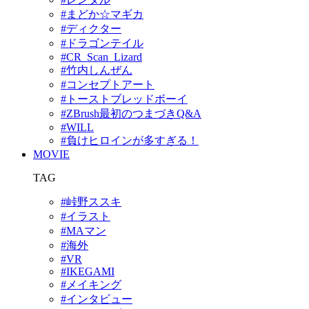
#まどか☆マギカ
#ディクター
#ドラゴンテイル
#CR_Scan_Lizard
#竹内しんぜん
#コンセプトアート
#トーストブレッドボーイ
#ZBrush最初のつまづきQ&A
#WILL
#負けヒロインが多すぎる！
MOVIE
TAG
#峠野ススキ
#イラスト
#MAマン
#海外
#VR
#IKEGAMI
#メイキング
#インタビュー