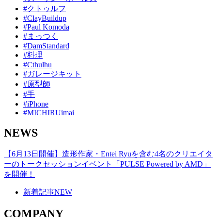
#クトゥルフ
#ClayBuildup
#Paul Komoda
#まっつく
#DamStandard
#料理
#Cthulhu
#ガレージキット
#原型師
#手
#iPhone
#MICHIRUimai
NEWS
【6月13日開催】造形作家・Entei Ryuを含む4名のクリエイタ
ーのトークセッションイベント「PULSE Powered by AMD」
を開催！
新着記事
NEW
COMPANY