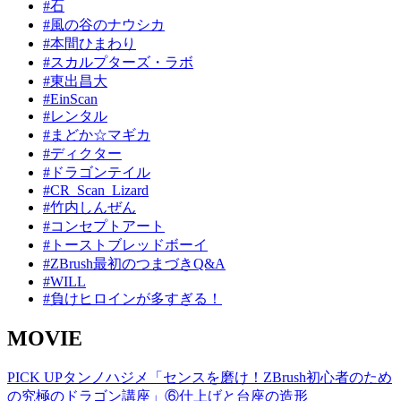
#石
#風の谷のナウシカ
#本間ひまわり
#スカルプターズ・ラボ
#東出昌大
#EinScan
#レンタル
#まどか☆マギカ
#ディクター
#ドラゴンテイル
#CR_Scan_Lizard
#竹内しんぜん
#コンセプトアート
#トーストブレッドボーイ
#ZBrush最初のつまづきQ&A
#WILL
#負けヒロインが多すぎる！
MOVIE
PICK UP
タンノハジメ「センスを磨け！ZBrush初心者のため
の究極のドラゴン講座」⑥仕上げと台座の造形