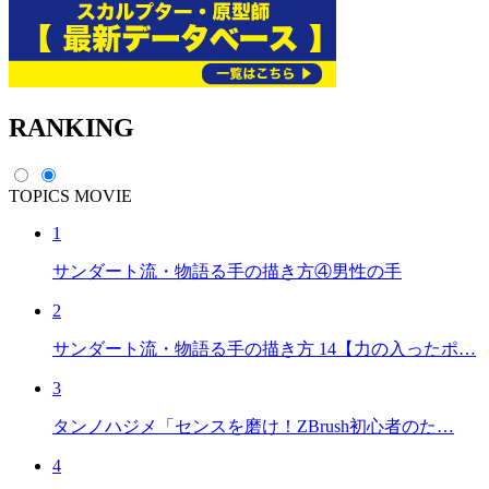
RANKING
TOPICS
MOVIE
1
サンダート流・物語る手の描き方④男性の手
2
サンダート流・物語る手の描き方 14【力の入ったポ…
3
タンノハジメ「センスを磨け！ZBrush初心者のた…
4