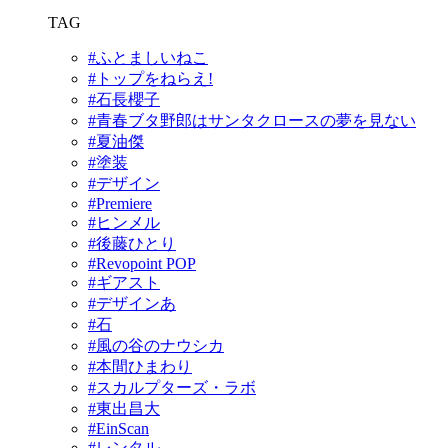
TAG
#ふとましいねこ
#トップをねらえ!
#石長櫻子
#⻘春ブタ野郎はサンタクロースの夢を⾒ない
#夏油傑
#塗装
#デザイン
#Premiere
#ヒンメル
#後藤ひとり
#Revopoint POP
#ギアスト
#デザインあ
#石
#風の谷のナウシカ
#本間ひまわり
#スカルプターズ・ラボ
#東出昌大
#EinScan
#レンタル