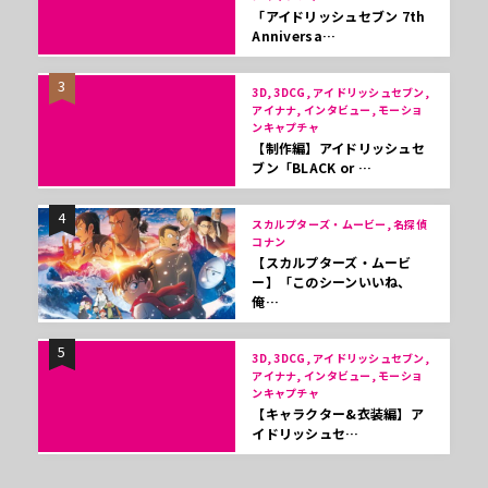
「アイドリッシュセブン 7th
Anniversa…
3
3D, 3DCG, アイドリッシュセブン,
アイナナ, インタビュー, モーショ
ンキャプチャ
【制作編】アイドリッシュセ
ブン「BLACK or …
4
スカルプターズ・ムービー, 名探偵
コナン
【スカルプターズ・ムービ
ー】「このシーンいいね、
俺…
5
3D, 3DCG, アイドリッシュセブン,
アイナナ, インタビュー, モーショ
ンキャプチャ
【キャラクター&衣装編】ア
イドリッシュセ…