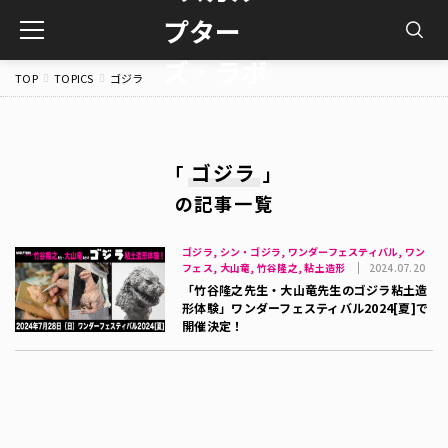
toggle
navigation
TOP
TOPICS
ゴジラ
ゴジラ
「
」
の記事一覧
ゴジラ, シン・ゴジラ, ワンダーフェスティバル, ワン
フェス, 大山竜, 竹谷隆之, 粘土造形
2024.07.20
「竹谷隆之先生・大山竜先生のゴジラ粘土造
形体験」ワンダーフェスティバル2024[夏]で
開催決定！