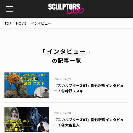
toggle
navigation
TOP
MOVIE
インタビュー
インタビュー
「
」
の記事一覧
2022.07.29
『スカルプターズ07』撮影現場インタビュ
ー！⑥峠野ススキ
2022.07.28
『スカルプターズ07』撮影現場インタビュ
ー！④大畠雅人