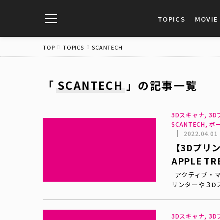
toggle
TOPICS
MOVIE
navigation
TOP
TOPICS
SCANTECH
「
SCANTECH
」
の記事一覧
3Dスキャナ, 3Dプ
SCANTECH,
2022.04.01
【3Dプリ
APPLE 
アクティブ・マニュ
リンターや３D
3Dスキャナ, 3Dプ