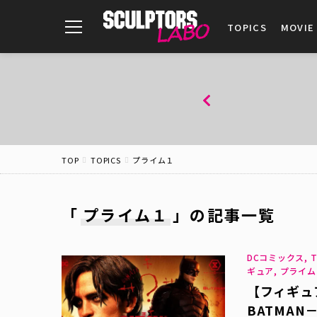
toggle
TOPICS
MOVIE
navigation
TOP
TOPICS
プライム１
「
プライム１
」
の記事一覧
DCコミックス, T
ギュア, プライム
【フィギュ
BATMA