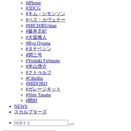
#iPhone
#3DCG
#キム・シモンソン
#ベス・カヴェナー
#MICHIRUimai
#藤本圭紀
#大畠雅人
#Ryu Oyama
#タナベシン
#関三号
#Yoshiki Fujimoto
#米山啓介
#クトゥルフ
#Cthulhu
#MIDORO
#ガレージキット
#Shin Tanabe
#開封
NEWS
スカルプターズ