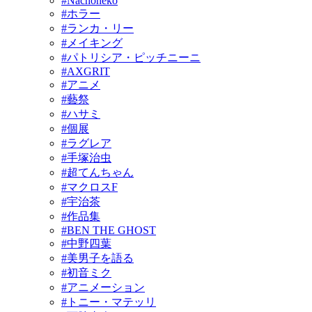
#Nachoneko
#ホラー
#ランカ・リー
#メイキング
#パトリシア・ピッチニーニ
#AXGRIT
#アニメ
#藝祭
#ハサミ
#個展
#ラグレア
#手塚治虫
#超てんちゃん
#マクロスF
#宇治茶
#作品集
#BEN THE GHOST
#中野四葉
#美男子を語る
#初音ミク
#アニメーション
#トニー・マテッリ