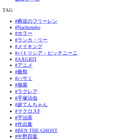
TAG
#葬送のフリーレン
#Nachoneko
#ホラー
#ランカ・リー
#メイキング
#パトリシア・ピッチニーニ
#AXGRIT
#アニメ
#藝祭
#ハサミ
#個展
#ラグレア
#手塚治虫
#超てんちゃん
#マクロスF
#宇治茶
#作品集
#BEN THE GHOST
#中野四葉