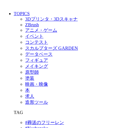
TOPICS
3Dプリンタ・3Dスキャナ
ZBrush
アニメ・ゲーム
イベント
コンテスト
スカルプターズ GARDEN
データベース
フィギュア
メイキング
原型師
塗装
映画・映像
本
求人
造形ツール
TAG
#葬送のフリーレン