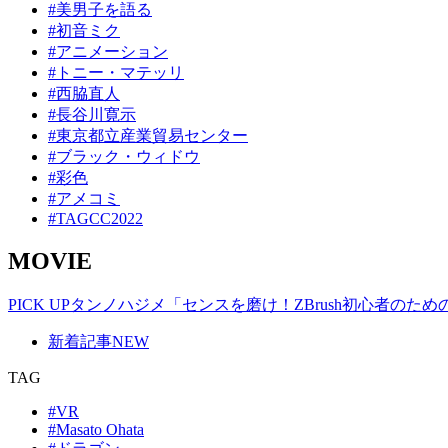
#美男子を語る
#初音ミク
#アニメーション
#トニー・マテッリ
#西脇直人
#長谷川寛示
#東京都立産業貿易センター
#ブラック・ウィドウ
#彩色
#アメコミ
#TAGCC2022
MOVIE
PICK UP
タンノハジメ「センスを磨け！ZBrush初心者のた
新着記事
NEW
TAG
#VR
#Masato Ohata