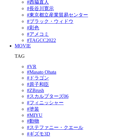
#西脇直人
#長谷川寛示
#東京都立産業貿易センター
#ブラック・ウィドウ
#彩色
#アメコミ
#TAGCC2022
MOVIE
TAG
#VR
#Masato Ohata
#ドラゴン
#原子和臣
#ZBrush
#スカルプターズ06
#フィニッシャー
#塗装
#MIYU
#動物
#ステファニー・クエール
#ギズモ3D