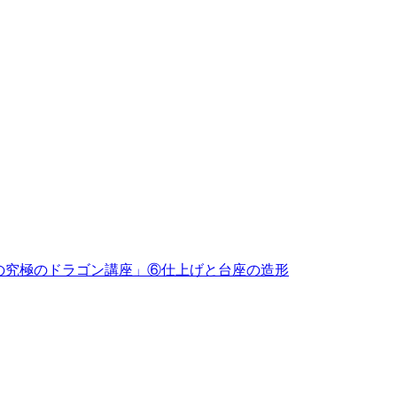
めの究極のドラゴン講座」⑥仕上げと台座の造形