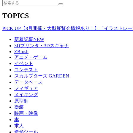
TOPICS
PICK UP
【8月開催・大型展覧会情報あり！】「イラストレータ
新着記事
NEW
3Dプリンタ・3Dスキャナ
ZBrush
アニメ・ゲーム
イベント
コンテスト
スカルプターズ GARDEN
データベース
フィギュア
メイキング
原型師
塗装
映画・映像
本
求人
造形ツール