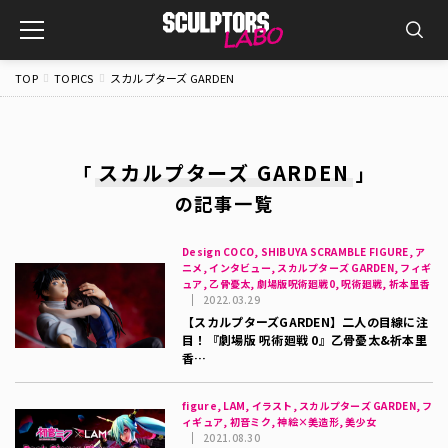
toggle
navigation
TOP
TOPICS
スカルプターズ GARDEN
スカルプターズ GARDEN
「
」
の記事一覧
Design COCO, SHIBUYA SCRAMBLE FIGURE, ア
ニメ, インタビュー, スカルプターズ GARDEN, フィギ
ュア, 乙骨憂太, 劇場版呪術廻戦0, 呪術廻戦, 祈本里香
2022.03.29
【スカルプターズGARDEN】二人の目線に注
目！『劇場版 呪術廻戦 0』乙骨憂太&祈本里
香…
figure, LAM, イラスト, スカルプターズ GARDEN, フ
ィギュア, 初音ミク, 神絵×美造形, 美少女
2021.08.30