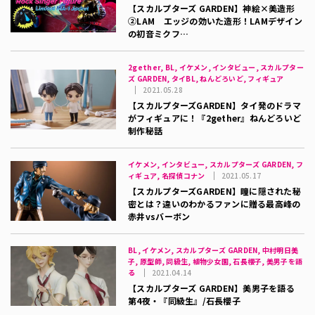
【スカルプターズ GARDEN】神絵×美造形
②LAM エッジの効いた造形！LAMデザイン
の初音ミクフ…
2gether, BL, イケメン, インタビュー, スカルプター
ズ GARDEN, タイBL, ねんどろいど, フィギュア
2021.05.28
【スカルプターズGARDEN】タイ発のドラマ
がフィギュアに！『2gether』ねんどろいど
制作秘話
イケメン, インタビュー, スカルプターズ GARDEN, フ
ィギュア, 名探偵コナン
2021.05.17
【スカルプターズGARDEN】瞳に隠された秘
密とは？違いのわかるファンに贈る最高峰の
赤井vsバーボン
BL, イケメン, スカルプターズ GARDEN, 中村明日美
子, 原型師, 同級生, 植物少女園, 石長櫻子, 美男子を語
る
2021.04.14
【スカルプターズ GARDEN】美男子を語る
第4夜・『同級生』/石長櫻子