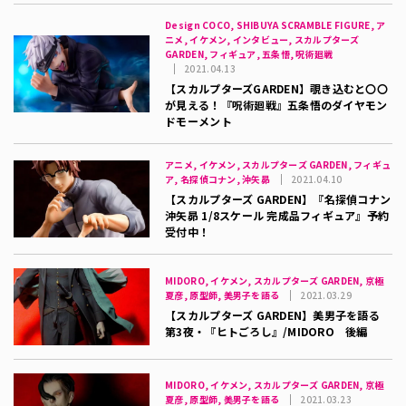
Design COCO, SHIBUYA SCRAMBLE FIGURE, ア
ニメ, イケメン, インタビュー, スカルプターズ
GARDEN, フィギュア, 五条悟, 呪術廻戦
2021.04.13
【スカルプターズGARDEN】覗き込むと〇〇
が見える！『呪術廻戦』五条悟のダイヤモン
ドモーメント
アニメ, イケメン, スカルプターズ GARDEN, フィギュ
ア, 名探偵コナン, 沖矢昴
2021.04.10
【スカルプターズ GARDEN】『名探偵コナン
沖矢昴 1/8スケール 完成品フィギュア』予約
受付中！
MIDORO, イケメン, スカルプターズ GARDEN, 京極
夏彦, 原型師, 美男子を語る
2021.03.29
【スカルプターズ GARDEN】美男子を語る
第3夜・『ヒトごろし』/MIDORO 後編
MIDORO, イケメン, スカルプターズ GARDEN, 京極
夏彦, 原型師, 美男子を語る
2021.03.23