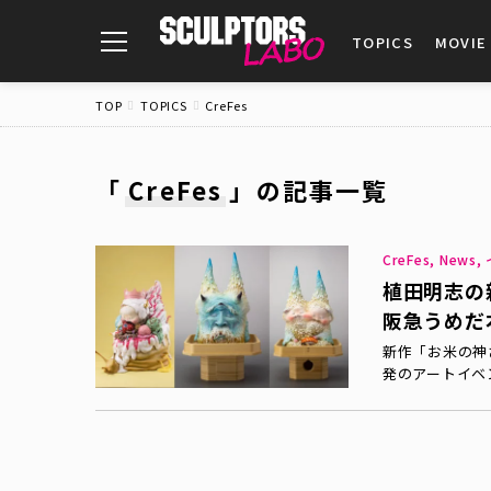
toggle
TOPICS
MOVIE
navigation
TOP
TOPICS
CreFes
「
CreFes
」
の記事一覧
CreFes, Ne
植田明志の新
阪急うめだ
新作「お米の神
発のアートイベン