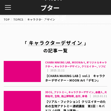
toggle
navigation
TOP
TOPICS
キャラクターデザイン
キャラクターデザイン
「
」
の記事一覧
CHARA MAKING LAB, MOON Art, オリジナルキャラ
クター, キャラクターデザイン, クリエイター, ソフビ
2025.11.12
【CHARA MAKING LAB 】vol.1 キャラク
ターデザイナー・MOON Art「デモン」
3DCG, アナトミー, キャラクターデザイン, 森健人, 片
桐裕司, 生物, 路上博物館, 造形, 骨格
2023.01.31
【リアル・フィクション】クリエイターのた
めの生物アナトミー連続講座 第1回：キバ
とツノの話 路上博物…