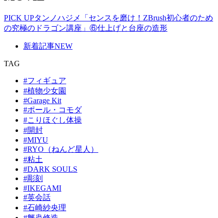
PICK UP
タンノハジメ「センスを磨け！ZBrush初心者のため
の究極のドラゴン講座」⑥仕上げと台座の造形
新着記事
NEW
TAG
#フィギュア
#植物少女園
#Garage Kit
#ポール・コモダ
#こりほぐし体操
#開封
#MIYU
#RYO（ねんど星人）
#粘土
#DARK SOULS
#彫刻
#IKEGAMI
#英会話
#石崎紗央理
#蟹蟲修造