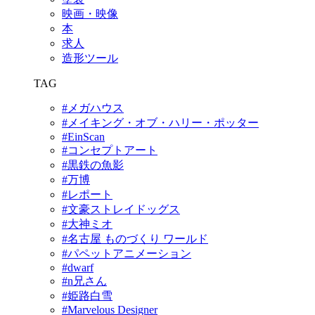
映画・映像
本
求人
造形ツール
TAG
#メガハウス
#メイキング・オブ・ハリー・ポッター
#EinScan
#コンセプトアート
#黒鉄の魚影
#万博
#レポート
#文豪ストレイドッグス
#大神ミオ
#名古屋 ものづくり ワールド
#パペットアニメーション
#dwarf
#n兄さん
#姫路白雪
#Marvelous Designer