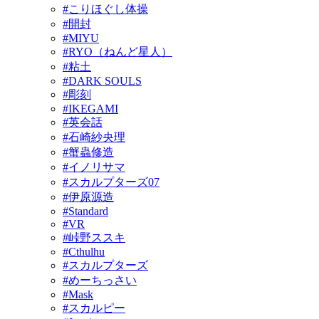
#こりほぐし体操
#開封
#MIYU
#RYO（ねんど星人）
#粘土
#DARK SOULS
#彫刻
#IKEGAMI
#英会話
#石崎紗央理
#蟹蟲修造
#イノリサマ
#スカルプターズ07
#伊原源造
#Standard
#VR
#峠野ススキ
#Cthulhu
#スカルプターズ
#めーちっさい
#Mask
#スカルピー