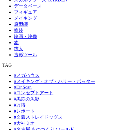
データベース
フィギュア
メイキング
原型師
塗装
映画・映像
本
求人
造形ツール
TAG
#メガハウス
#メイキング・オブ・ハリー・ポッター
#EinScan
#コンセプトアート
#黒鉄の魚影
#万博
#レポート
#文豪ストレイドッグス
#大神ミオ
#名古屋 ものづくり ワールド