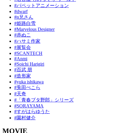
#パペットアニメーション
#dwarf
#n兄さん
#姫路白雪
#Marvelous Designer
#赤ぬこ
#ハサミ作家
#展覧会
#SCANTECH
#Anmi
#Soichi Harigiri
#百武 朋
#造形家
#yuka ishikawa
#兎田ぺこら
#天奇
#「青春ブタ野郎」シリーズ
#SORAYAMA
#すがはらゆうた
#園村健介
MOVIE