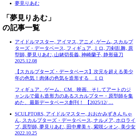
夢見りあむ
「
夢見りあむ
」
の記事一覧
アイドルマスター, アイマス, アニメ, ゲーム, スカルプ
ターズ・データベース, フィギュア, ミロ, 刀剣乱舞, 原
型師, 夢見りあむ, 山姥切長義, 神崎蘭子, 静形薙刀
2025.12.08
【スカルプターズ・データベース】次元を超える美少
年の色気！肉体の色気を造形する ミロ
フィギュア、ゲーム、CM、映画、そしてアートのジ
ャンルで最も造形力のあるスカルプター・原型師を集
めた、最新データベース創刊！ 【2025/12/ …
SCULPTORS, アイドルマスター, おおかみずきんちゃ
ん, スカルプターズ・データベース, ナルメア, ホロライ
ブ, 原型師, 夢見りあむ, 田中摩美々, 紫咲シオン, 美少女
2022.10.25