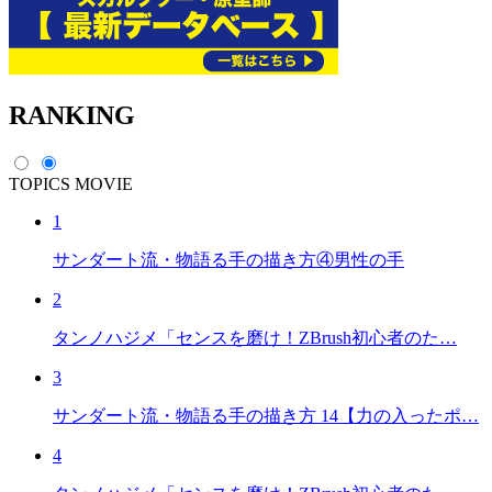
RANKING
TOPICS
MOVIE
1
サンダート流・物語る手の描き方④男性の手
2
タンノハジメ「センスを磨け！ZBrush初心者のた…
3
サンダート流・物語る手の描き方 14【力の入ったポ…
4