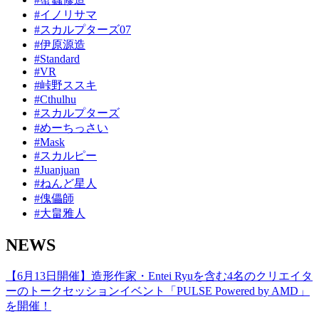
#イノリサマ
#スカルプターズ07
#伊原源造
#Standard
#VR
#峠野ススキ
#Cthulhu
#スカルプターズ
#めーちっさい
#Mask
#スカルピー
#Juanjuan
#ねんど星人
#傀儡師
#大畠雅人
NEWS
【6月13日開催】造形作家・Entei Ryuを含む4名のクリエイタ
ーのトークセッションイベント「PULSE Powered by AMD」
を開催！