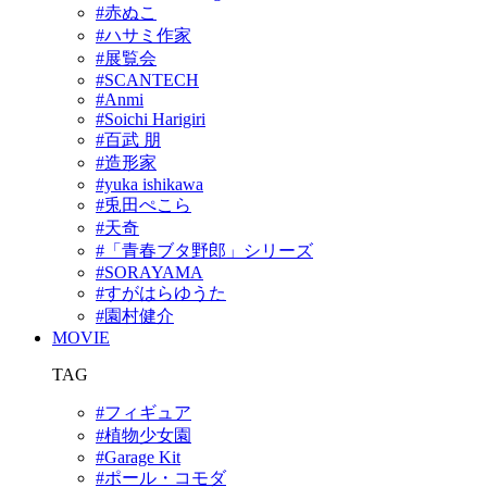
#赤ぬこ
#ハサミ作家
#展覧会
#SCANTECH
#Anmi
#Soichi Harigiri
#百武 朋
#造形家
#yuka ishikawa
#兎田ぺこら
#天奇
#「青春ブタ野郎」シリーズ
#SORAYAMA
#すがはらゆうた
#園村健介
MOVIE
TAG
#フィギュア
#植物少女園
#Garage Kit
#ポール・コモダ