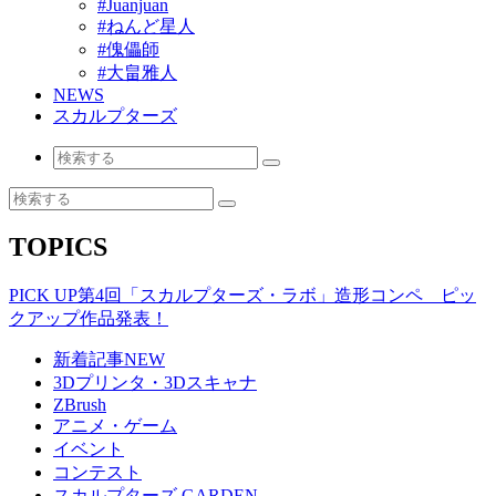
#Juanjuan
#ねんど星人
#傀儡師
#大畠雅人
NEWS
スカルプターズ
TOPICS
PICK UP
第4回「スカルプターズ・ラボ」造形コンペ ピッ
クアップ作品発表！
新着記事
NEW
3Dプリンタ・3Dスキャナ
ZBrush
アニメ・ゲーム
イベント
コンテスト
スカルプターズ GARDEN