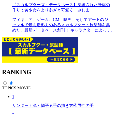
【スカルプターズ・データベース】洗練された身体の
作りで美少女をよりあざと可愛く みしま
フィギュア、ゲーム、CM、映画、そしてアートのジ
ャンルで最も造形力のあるスカルプター・原型師を集
めた、最新データベース創刊！ キャラクターによっ …
RANKING
TOPICS
MOVIE
1
サンダート流・物語る手の描き方④男性の手