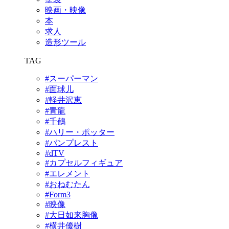
映画・映像
本
求人
造形ツール
TAG
#スーパーマン
#面球儿
#軽井沢恵
#青龍
#千鶴
#ハリー・ポッター
#バンプレスト
#dTV
#カプセルフィギュア
#エレメント
#おねむたん
#Form3
#映像
#大日如来胸像
#横井優樹