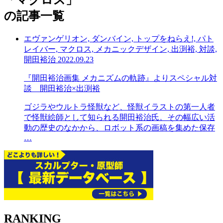
「
マクロス
」
の記事一覧
エヴァンゲリオン, ダンバイン, トップをねらえ!, パト
レイバー, マクロス, メカニックデザイン, 出渕裕, 対談,
開田裕治
2022.09.23
『開田裕治画集 メカニズムの軌跡』よりスペシャル対
談 開田裕治×出渕裕
ゴジラやウルトラ怪獣など、怪獣イラストの第一人者
で怪獣絵師として知られる開田裕治氏。その幅広い活
動の歴史のなかから、ロボット系の画稿を集めた保存
…
RANKING