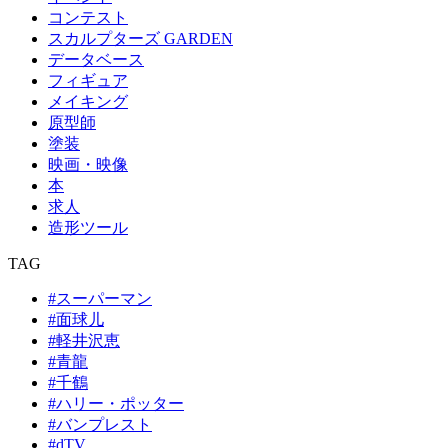
コンテスト
スカルプターズ GARDEN
データベース
フィギュア
メイキング
原型師
塗装
映画・映像
本
求人
造形ツール
TAG
#スーパーマン
#面球儿
#軽井沢恵
#青龍
#千鶴
#ハリー・ポッター
#バンプレスト
#dTV