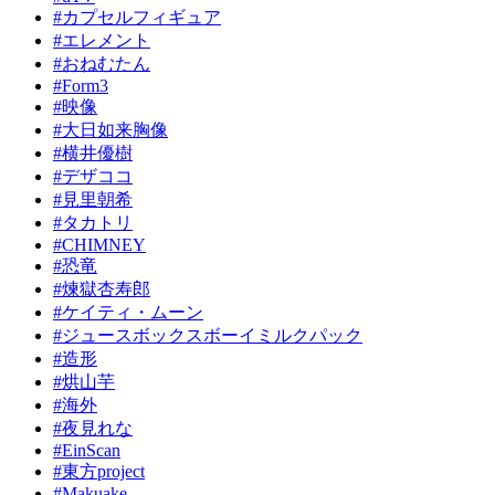
#カプセルフィギュア
#エレメント
#おねむたん
#Form3
#映像
#大日如来胸像
#横井優樹
#デザココ
#見里朝希
#タカトリ
#CHIMNEY
#恐竜
#煉獄杏寿郎
#ケイティ・ムーン
#ジュースボックスボーイミルクパック
#造形
#烘山芋
#海外
#夜見れな
#EinScan
#東方project
#Makuake