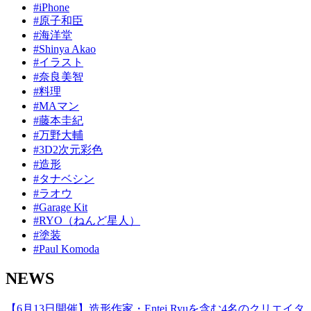
#iPhone
#原子和臣
#海洋堂
#Shinya Akao
#イラスト
#奈良美智
#料理
#MAマン
#藤本圭紀
#万野大輔
#3D2次元彩色
#造形
#タナベシン
#ラオウ
#Garage Kit
#RYO（ねんど星人）
#塗装
#Paul Komoda
NEWS
【6月13日開催】造形作家・Entei Ryuを含む4名のクリエイタ