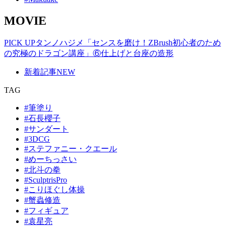
MOVIE
PICK UP
タンノハジメ「センスを磨け！ZBrush初心者のため
の究極のドラゴン講座」⑥仕上げと台座の造形
新着記事
NEW
TAG
#筆塗り
#石長櫻子
#サンダート
#3DCG
#ステファニー・クエール
#めーちっさい
#北斗の拳
#SculptrisPro
#こりほぐし体操
#蟹蟲修造
#フィギュア
#袁星亮