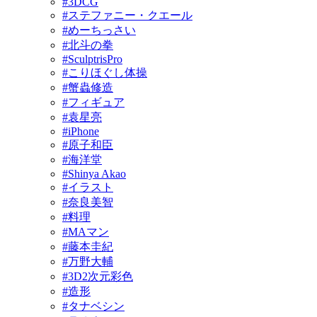
#3DCG
#ステファニー・クエール
#めーちっさい
#北斗の拳
#SculptrisPro
#こりほぐし体操
#蟹蟲修造
#フィギュア
#袁星亮
#iPhone
#原子和臣
#海洋堂
#Shinya Akao
#イラスト
#奈良美智
#料理
#MAマン
#藤本圭紀
#万野大輔
#3D2次元彩色
#造形
#タナベシン