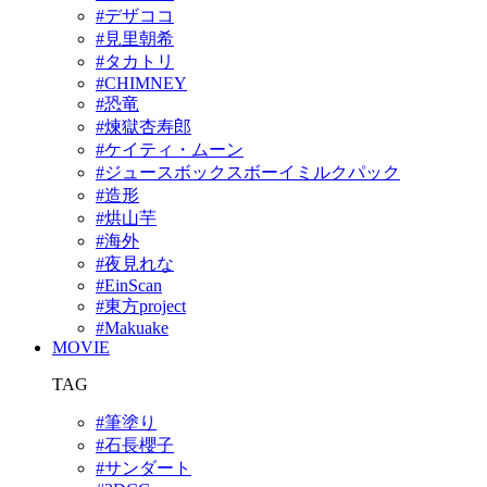
#デザココ
#見里朝希
#タカトリ
#CHIMNEY
#恐竜
#煉獄杏寿郎
#ケイティ・ムーン
#ジュースボックスボーイミルクパック
#造形
#烘山芋
#海外
#夜見れな
#EinScan
#東方project
#Makuake
MOVIE
TAG
#筆塗り
#石長櫻子
#サンダート