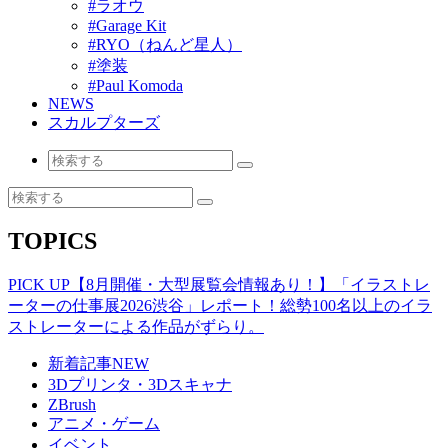
#ラオウ
#Garage Kit
#RYO（ねんど星人）
#塗装
#Paul Komoda
NEWS
スカルプターズ
TOPICS
PICK UP
【8月開催・大型展覧会情報あり！】「イラストレ
ーターの仕事展2026渋谷」レポート！総勢100名以上のイラ
ストレーターによる作品がずらり。
新着記事
NEW
3Dプリンタ・3Dスキャナ
ZBrush
アニメ・ゲーム
イベント