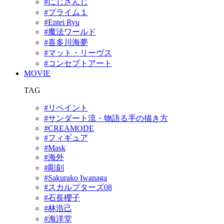
#にじさんじ
#プライム１
#Entei Ryu
#魔法ワールド
#喜多川海夢
#マット・リーヴス
#コンセプトアート
MOVIE
TAG
#リペイント
#サンダート流・物語る手の描き方
#CREAMODE
#フィギュア
#Mask
#海外
#彫刻
#Sakurako Iwanaga
#スカルプターズ08
#石長櫻子
#林浩己
#海洋堂