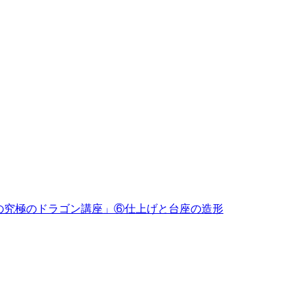
めの究極のドラゴン講座」⑥仕上げと台座の造形