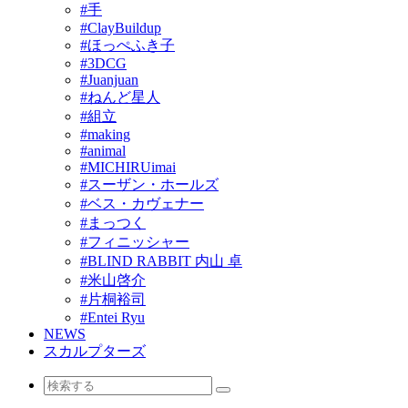
#手
#ClayBuildup
#ほっぺふき子
#3DCG
#Juanjuan
#ねんど星人
#組立
#making
#animal
#MICHIRUimai
#スーザン・ホールズ
#ベス・カヴェナー
#まっつく
#フィニッシャー
#BLIND RABBIT 内山 卓
#米山啓介
#片桐裕司
#Entei Ryu
NEWS
スカルプターズ