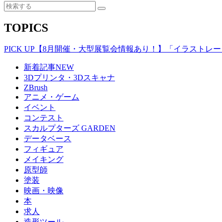
TOPICS
PICK UP
【8月開催・大型展覧会情報あり！】「イラストレータ
新着記事
NEW
3Dプリンタ・3Dスキャナ
ZBrush
アニメ・ゲーム
イベント
コンテスト
スカルプターズ GARDEN
データベース
フィギュア
メイキング
原型師
塗装
映画・映像
本
求人
造形ツール