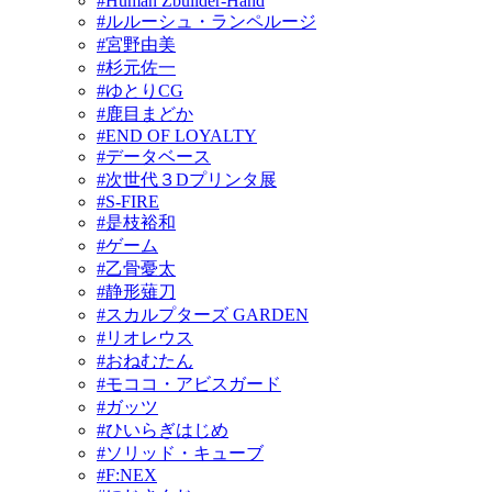
#Human Zbuilder-Hand
#ルルーシュ・ランペルージ
#宮野由美
#杉元佐一
#ゆとりCG
#鹿目まどか
#END OF LOYALTY
#データベース
#次世代３Dプリンタ展
#S-FIRE
#是枝裕和
#ゲーム
#乙骨憂太
#静形薙刀
#スカルプターズ GARDEN
#リオレウス
#おねむたん
#モココ・アビスガード
#ガッツ
#ひいらぎはじめ
#ソリッド・キューブ
#F:NEX