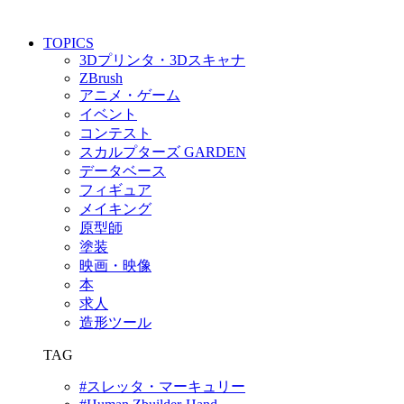
TOPICS
3Dプリンタ・3Dスキャナ
ZBrush
アニメ・ゲーム
イベント
コンテスト
スカルプターズ GARDEN
データベース
フィギュア
メイキング
原型師
塗装
映画・映像
本
求人
造形ツール
TAG
#スレッタ・マーキュリー