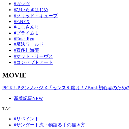
#ガッツ
#ひいらぎはじめ
#ソリッド・キューブ
#F:NEX
#にじさんじ
#プライム１
#Entei Ryu
#魔法ワールド
#喜多川海夢
#マット・リーヴス
#コンセプトアート
MOVIE
PICK UP
タンノハジメ「センスを磨け！ZBrush初心者のた
新着記事
NEW
TAG
#リペイント
#サンダート流・物語る手の描き方