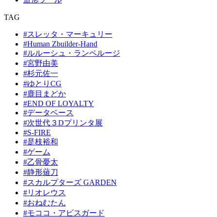
TAG
#スレッタ・マーキュリー
#Human Zbuilder-Hand
#ルルーシュ・ランペルージ
#宮野由美
#杉元佐一
#ゆとりCG
#鹿目まどか
#END OF LOYALTY
#データベース
#次世代３Dプリンタ展
#S-FIRE
#是枝裕和
#ゲーム
#乙骨憂太
#静形薙刀
#スカルプターズ GARDEN
#リオレウス
#おねむたん
#モココ・アビスガード