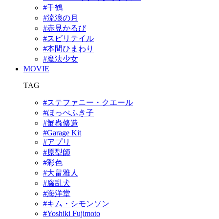
#千鶴
#流浪の月
#赤見かるび
#スピリテイル
#本間ひまわり
#魔法少女
MOVIE
TAG
#ステファニー・クエール
#ほっぺふき子
#蟹蟲修造
#Garage Kit
#アプリ
#原型師
#彩色
#大畠雅人
#腐乱犬
#海洋堂
#キム・シモンソン
#Yoshiki Fujimoto