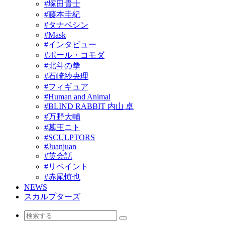
#塚田貴士
#藤本圭紀
#タナベシン
#Mask
#インタビュー
#ポール・コモダ
#北斗の拳
#石崎紗央理
#フィギュア
#Human and Animal
#BLIND RABBIT 内山 卓
#万野大輔
#墓王ニト
#SCULPTORS
#Juanjuan
#英会話
#リペイント
#赤尾慎也
NEWS
スカルプターズ