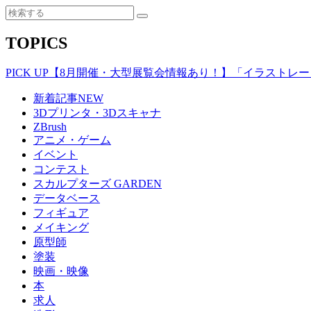
TOPICS
PICK UP
【8月開催・大型展覧会情報あり！】「イラストレータ
新着記事
NEW
3Dプリンタ・3Dスキャナ
ZBrush
アニメ・ゲーム
イベント
コンテスト
スカルプターズ GARDEN
データベース
フィギュア
メイキング
原型師
塗装
映画・映像
本
求人