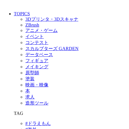
TOPICS
3Dプリンタ・3Dスキャナ
ZBrush
アニメ・ゲーム
イベント
コンテスト
スカルプターズ GARDEN
データベース
フィギュア
メイキング
原型師
塗装
映画・映像
本
求人
造形ツール
TAG
#ドラえもん