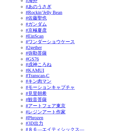
#海外
#あのうさぎ
#Rockin’Jelly Bean
#佐藤聖也
#ガンダム
#京極夏彦
#EinScan
#ワンダーショウケース
#2gether
#弥勒菩薩
#GS76
#戌神ころね
#KAMUI
#Transcan-C
#キン肉マン
#モーションキャプチャ
#見里朝希
#観音菩薩
#アートフェア東京
#レジンアート作家
#Phrozen
#3D出力
#８６―エイティシックス―