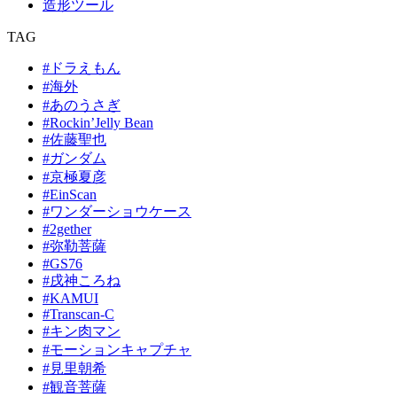
造形ツール
TAG
#ドラえもん
#海外
#あのうさぎ
#Rockin’Jelly Bean
#佐藤聖也
#ガンダム
#京極夏彦
#EinScan
#ワンダーショウケース
#2gether
#弥勒菩薩
#GS76
#戌神ころね
#KAMUI
#Transcan-C
#キン肉マン
#モーションキャプチャ
#見里朝希
#観音菩薩