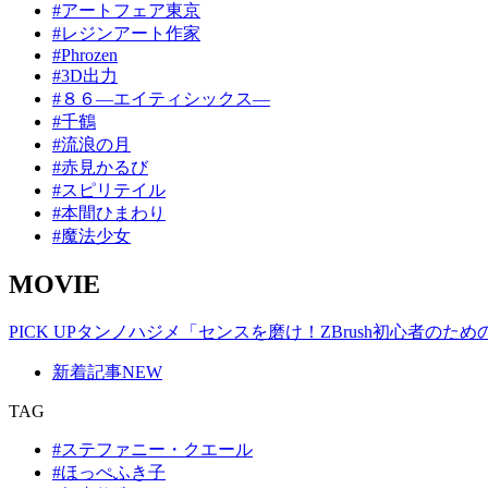
#アートフェア東京
#レジンアート作家
#Phrozen
#3D出力
#８６―エイティシックス―
#千鶴
#流浪の月
#赤見かるび
#スピリテイル
#本間ひまわり
#魔法少女
MOVIE
PICK UP
タンノハジメ「センスを磨け！ZBrush初心者のた
新着記事
NEW
TAG
#ステファニー・クエール
#ほっぺふき子