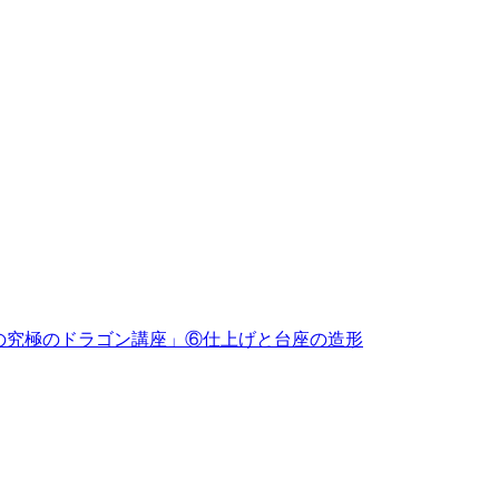
めの究極のドラゴン講座」⑥仕上げと台座の造形