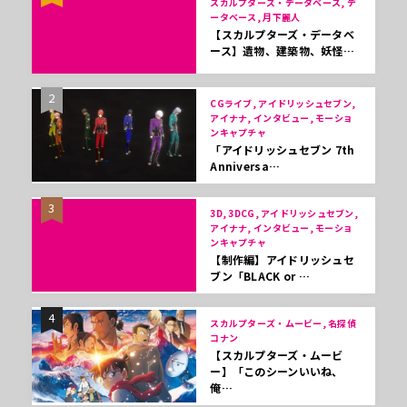
スカルプターズ・データベース, デ
ータベース, 月下麗人
【スカルプターズ・データベ
ース】遺物、建築物、妖怪…
2
CGライブ, アイドリッシュセブン,
アイナナ, インタビュー, モーショ
ンキャプチャ
「アイドリッシュセブン 7th
Anniversa…
3
3D, 3DCG, アイドリッシュセブン,
アイナナ, インタビュー, モーショ
ンキャプチャ
【制作編】アイドリッシュセ
ブン「BLACK or …
4
スカルプターズ・ムービー, 名探偵
コナン
【スカルプターズ・ムービ
ー】「このシーンいいね、
俺…