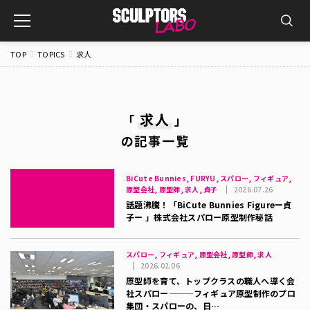
toggle
navigation
TOP
TOPICS
求人
求人
「
」
の記事一覧
BiCute Bunnies, FURYU, スパロー, フィギュア,
原型会社, 原型師, 求人, 貞子
2026.07.26
話題沸騰！「BiCute Bunnies Figureー貞
子ー 」株式会社スパロー原型制作秘話
スパロー, フィギュア, 原型会社, 原型師, 求人
2026.02.06
原型師を育て、トップクラスの職人へ導く会
社スパロー———フィギュア原型制作のプロ
集団・スパローの、日…