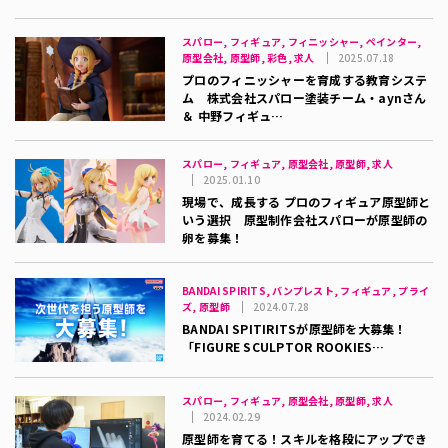
スパロー, フィギュア, フィニッシャー, ペインター,
原型会社, 原型師, 彩色, 求人
2025.07.18
プロのフィニッシャーを育成する教育システ
ム 株式会社スパロー塗装チーム・aynさん
＆ 中野フィギュ…
スパロー, フィギュア, 原型会社, 原型師, 求人
2025.01.10
現場で、成長する プロのフィギュア原型師と
いう選択 原型制作会社スパローが原型師の
卵を募集！
BANDAI SPIRITS, バンプレスト, フィギュア, プライ
ズ, 原型師
2024.07.28
BANDAI SPITIRITSが原型師を大募集！
「FIGURE SCULPTOR ROOKIES…
スパロー, フィギュア, 原型会社, 原型師, 求人
2024.02.29
原型師を育てる！スキルを格段にアップでき