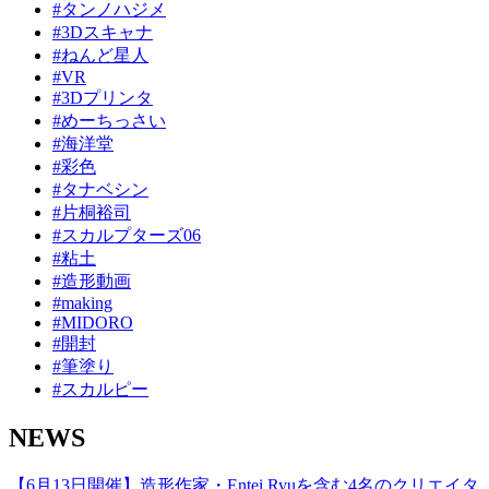
#タンノハジメ
#3Dスキャナ
#ねんど星人
#VR
#3Dプリンタ
#めーちっさい
#海洋堂
#彩色
#タナベシン
#片桐裕司
#スカルプターズ06
#粘土
#造形動画
#making
#MIDORO
#開封
#筆塗り
#スカルピー
NEWS
【6月13日開催】造形作家・Entei Ryuを含む4名のクリエイタ