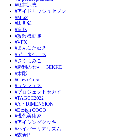
#軽井沢恵
#アイドリッシュセブン
#MtoZ
#田川弘
#造形
#攻殻機動隊
#VFX
#まんなたぬき
#データベース
#さくらみこ
#勝利の女神：NIKKE
#木彫
#Gawr Gura
#ワンフェス
#プロジェクトセカイ
#TAGCC2022
#A・DIMENSION
#Design COCO
#現代美術家
#アイシングクッキー
#ハイパーリアリズム
#森倉円