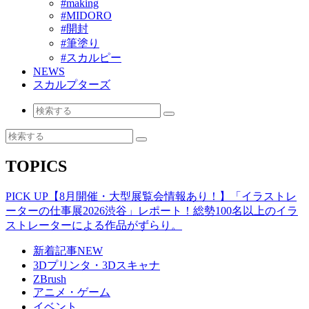
#making
#MIDORO
#開封
#筆塗り
#スカルピー
NEWS
スカルプターズ
TOPICS
PICK UP
【8月開催・大型展覧会情報あり！】「イラストレ
ーターの仕事展2026渋谷」レポート！総勢100名以上のイラ
ストレーターによる作品がずらり。
新着記事
NEW
3Dプリンタ・3Dスキャナ
ZBrush
アニメ・ゲーム
イベント