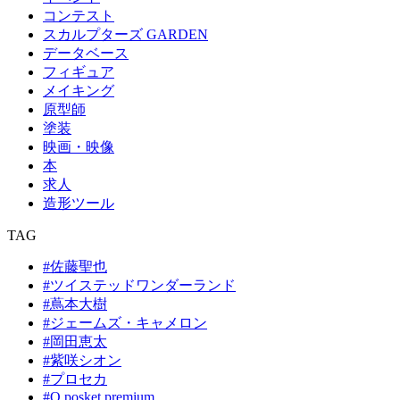
コンテスト
スカルプターズ GARDEN
データベース
フィギュア
メイキング
原型師
塗装
映画・映像
本
求人
造形ツール
TAG
#佐藤聖也
#ツイステッドワンダーランド
#蔦本大樹
#ジェームズ・キャメロン
#岡田恵太
#紫咲シオン
#プロセカ
#Q posket premium