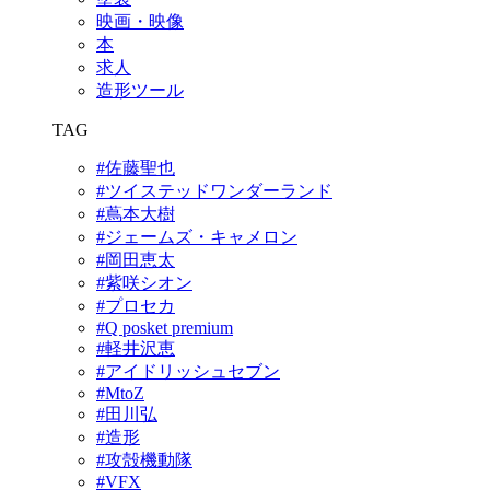
映画・映像
本
求人
造形ツール
TAG
#佐藤聖也
#ツイステッドワンダーランド
#蔦本大樹
#ジェームズ・キャメロン
#岡田恵太
#紫咲シオン
#プロセカ
#Q posket premium
#軽井沢恵
#アイドリッシュセブン
#MtoZ
#田川弘
#造形
#攻殻機動隊
#VFX