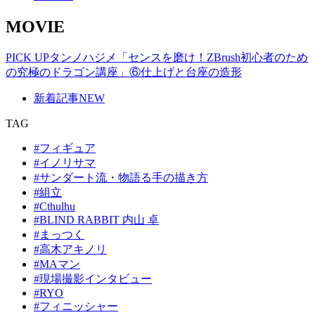
MOVIE
PICK UP
タンノハジメ「センスを磨け！ZBrush初心者のため
の究極のドラゴン講座」⑥仕上げと台座の造形
新着記事
NEW
TAG
#フィギュア
#イノリサマ
#サンダート流・物語る手の描き方
#組立
#Cthulhu
#BLIND RABBIT 内山 卓
#まっつく
#高木アキノリ
#MAマン
#現場撮影インタビュー
#RYO
#フィニッシャー