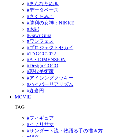
#まんなたぬき
#データベース
#さくらみこ
#勝利の女神：NIKKE
#木彫
#Gawr Gura
#ワンフェス
#プロジェクトセカイ
#TAGCC2022
#A・DIMENSION
#Design COCO
#現代美術家
#アイシングクッキー
#ハイパーリアリズム
#森倉円
MOVIE
TAG
#フィギュア
#イノリサマ
#サンダート流・物語る手の描き方