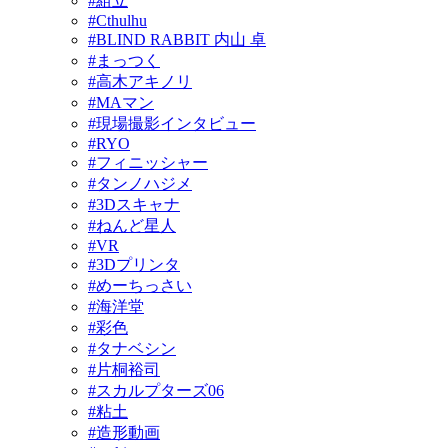
#組立
#Cthulhu
#BLIND RABBIT 内山 卓
#まっつく
#高木アキノリ
#MAマン
#現場撮影インタビュー
#RYO
#フィニッシャー
#タンノハジメ
#3Dスキャナ
#ねんど星人
#VR
#3Dプリンタ
#めーちっさい
#海洋堂
#彩色
#タナベシン
#片桐裕司
#スカルプターズ06
#粘土
#造形動画