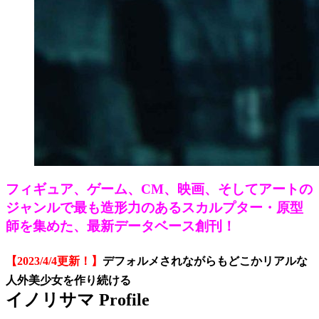
フィギュア、ゲーム、
CM
、映画、そしてアートの
ジャンルで最も造形力のあるスカルプター・原型
師を集めた、最新データベース創刊！
【2023/4/4更新！】
デフォルメされながらもどこかリアルな
人外美少女を作り続ける
イノリサマ Profile