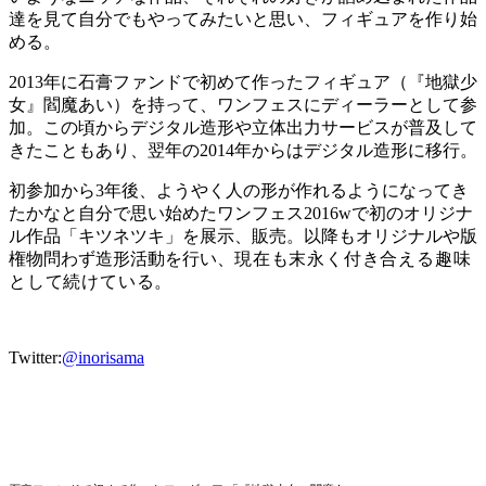
達を見て自分でもやってみたいと思い、フィギュアを作り始
める。
2013年に石膏ファンドで初めて作ったフィギュア（『地獄少
女』閻魔あい）を持って、ワンフェスにディーラーとして参
加。この頃からデジタル造形や立体出力サービスが普及し
て
きたこともあり、
翌年の2014年からはデジタル造形に移行。
初参加から3年後、
ようやく人の形が作れるようになってき
たかなと自分で思い始めたワンフェス2016wで初のオリジナ
ル作品「キツネツキ」を展示
、販売。以降もオリジナルや版
権物問わず造形活動を行い、
現在も末永く付き合える趣味
として続けている
。
Twitter:
@inorisama