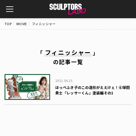
toggle
navigation
TOP
MOVIE
フィニッシャー
フィニッシャー
「
」
の記事一覧
2021.04.25
ほっぺふき子のこの造形がええけぇ！⑥塚田
貴士『レッサーくん』塗装編その1