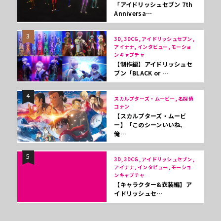
「アイドリッシュセブン 7th
Anniversa…
3
3D, 3DCG, アイドリッシュセブン,
アイナナ, インタビュー, モーショ
ンキャプチャ
【制作編】アイドリッシュセ
ブン「BLACK or …
4
スカルプターズ・ムービー, 名探偵
コナン
【スカルプターズ・ムービ
ー】「このシーンいいね、
俺…
5
3D, 3DCG, アイドリッシュセブン,
アイナナ, インタビュー, モーショ
ンキャプチャ
【キャラクター&衣装編】ア
イドリッシュセ…